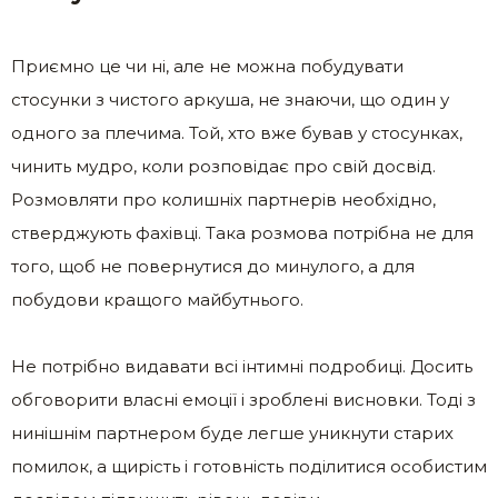
Приємно це чи ні, але не можна побудувати
стосунки з чистого аркуша, не знаючи, що один у
одного за плечима. Той, хто вже бував у стосунках,
чинить мудро, коли розповідає про свій досвід.
Розмовляти про колишніх партнерів необхідно,
стверджують фахівці. Така розмова потрібна не для
того, щоб не повернутися до минулого, а для
побудови кращого майбутнього.
Не потрібно видавати всі інтимні подробиці. Досить
обговорити власні емоції і зроблені висновки. Тоді з
нинішнім партнером буде легше уникнути старих
помилок, а щирість і готовність поділитися особистим