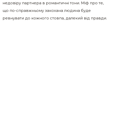
недовіру партнера в романтичні тони. Міф про те,
що по-справжньому закохана людина буде
ревнувати до кожного стовпа, далекий від правди.