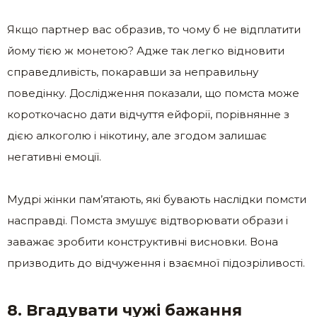
Якщо партнер вас образив, то чому б не відплатити
йому тією ж монетою? Адже так легко відновити
справедливість, покаравши за неправильну
поведінку. Дослідження показали, що помста може
короткочасно дати відчуття ейфорії, порівнянне з
дією алкоголю і нікотину, але згодом залишає
негативні емоції.
Мудрі жінки пам’ятають, які бувають наслідки помсти
насправді. Помста змушує відтворювати образи і
заважає зробити конструктивні висновки. Вона
призводить до відчуження і взаємної підозріливості.
8. Вгадувати чужі бажання