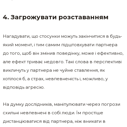
4. Загрожувати розставанням
Нагадувати, що стосунки можуть закінчитися в будь-
який момент, і тим самим підштовхувати партнера
до того, щоб він змінив поведінку, може і ефективно,
але ефект триває недовго. Такі слова в перспективі
викличуть у партнера не чуйне ставлення, як
хотілося б, а страх, невпевненість і, можливо, у
відповідь агресію.
На думку дослідників, маніпулювати через погрози
схильні невпевнені в собі люди. Їм простіше
дистанціюватися від партнера, ніж вникати в