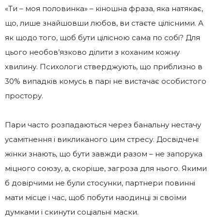
«Ти – моя половинка» – кіношна фраза, яка натякає,
що, лише знайшовши любов, ви стаєте цілісними. А
як щодо того, щоб бути цілісною сама по собі? Для
цього необов’язково ділити з коханим кожну
хвилину. Психологи стверджують, що приблизно в
30% випадків комусь в парі не вистачає особистого
простору.
Пари часто розпадаються через банальну нестачу
усамітнення і викликаного цим стресу. Досвідчені
жінки знають, що бути завжди разом – не запорука
міцного союзу, а, скоріше, загроза для нього. Якими
б довірчими не були стосунки, партнери повинні
мати місце і час, щоб побути наодинці зі своїми
думками і скинути соціальні маски.