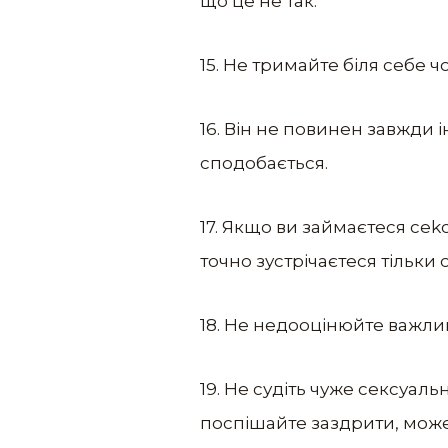
що це не так.
15. Не тримайте біля себе 
16. Він не повинен завжди 
сподобається.
17. Якщо ви займаєтеся cеk
точно зустрічаєтеся тільки 
18. Не недооцінюйте важливі
19. Не судіть чуже cекcуаль
поспішайте заздрити, може 