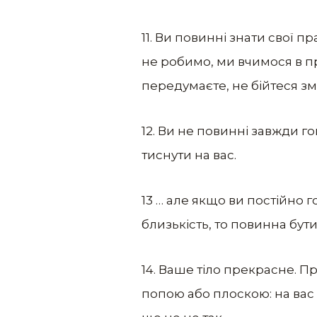
11. Ви повинні знати свої пр
не робимо, ми вчимося в пр
передумаєте, не бійтеся зм
12. Ви не повинні завжди г
тиснути на вас.
13 … але якщо ви постійно 
близькість, то повинна бути 
14. Ваше тіло прекрасне. П
попою або плоскою: на вас 