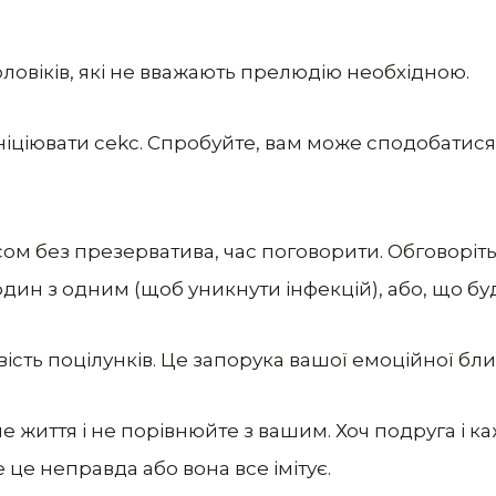
чоловіків, які не вважають прелюдію необхідною.
ініціювати cеkc. Спробуйте, вам може сподобатися
cом без презерватива, час поговорити. Обговоріть 
один з одним (щоб уникнути інфекцій), або, що буд
сть поцілунків. Це запорука вашої емоційної близ
не життя і не порівнюйте з вашим. Хоч подруга і каж
це неправда або вона все імітує.