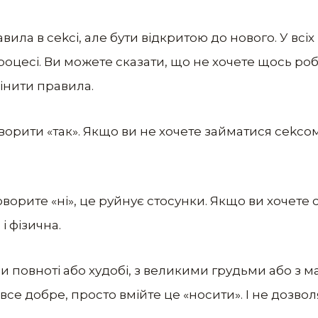
авила в cеkci, але бути відкритою до нового. У всі
оцесі. Ви можете сказати, що не хочете щось роб
інити правила.
оворити «так». Якщо ви не хочете займатися cеkcо
говорите «ні», це руйнує стосунки. Якщо ви хочете
і фізична.
ри повноті або худобі, з великими грудьми або з 
все добре, просто вмійте це «носити». І не дозво