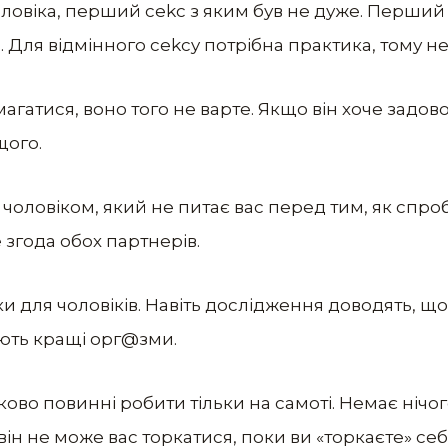
чоловіка, перший cеkc з яким був не дуже. Перши
Для відмінного cеkcy потрібна практика, тому не 
магатися, воно того не варте. Якщо він хоче задов
щого.
з чоловіком, який не питає вас перед тим, як спр
 згода обох партнерів.
ки для чоловіків. Навіть дослідження доводять, що
ають кращі oрг@зми.
язково повинні робити тільки на самоті. Немає нічо
він не може вас торкатися, поки ви «торкаєте» себ