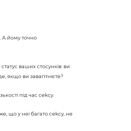
. А йому точно
статус ваших стосунків: ви
е, якщо ви завагітнієте?
ькості під час cеkcy.
е, що у неї багато cеkcy, не