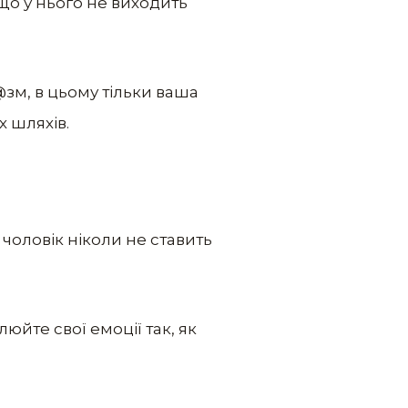
якщо у нього не виходить
@зм, в цьому тільки ваша
х шляхів.
чоловік ніколи не ставить
люйте свої емоції так, як