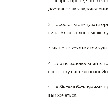
1. Говоріть про те, чого хоч
доставити вам задоволення, 
2. Перестаньте імітувати o
вина. Адже чоловік може ду
3. Якщо ви хочете отримуват
4 …але не задовольняйте то
свою втіху вище жіночої. Йо
5. Не бійтеся бути гучною. К
вам хочеться.