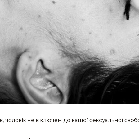
оє, чоловік не є ключем до вашої cекcуальної своб