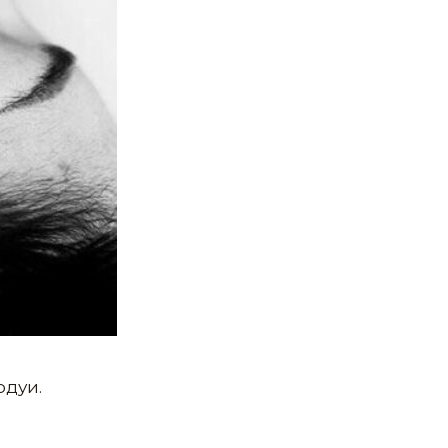
одуи.