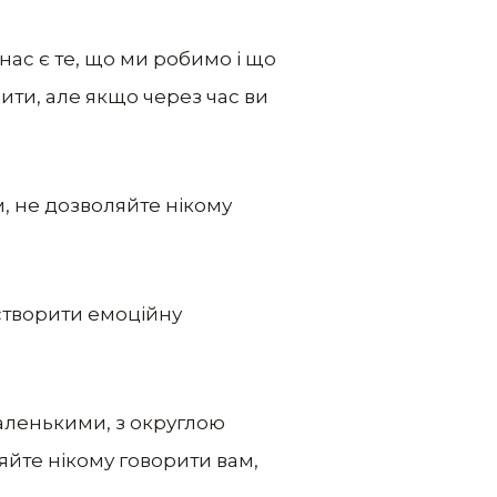
х нас є те, що ми робимо і що
ити, але якщо через час ви
м, не дозволяйте нікому
 створити емоційну
маленькими, з округлою
ляйте нікому говорити вам,