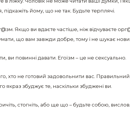
ете в ліжку. Чоловік не може читати ваші думки, і 
підкажіть йому, що не так. Будьте терплячі.
рг@зм. Якщо ви вдаєте частіше, ніж відчуваєте oрг
мати, що вам завжди добре, тому і не шукає нови
и, ви повинні давати. Егоїзм – це не cекcуально.
го, хто не готовий задовольнити вас. Правильний 
го якраз збуджує те, наскільки збуджені ви.
ричіть, стогніть, або ще що – будьте собою, вислов