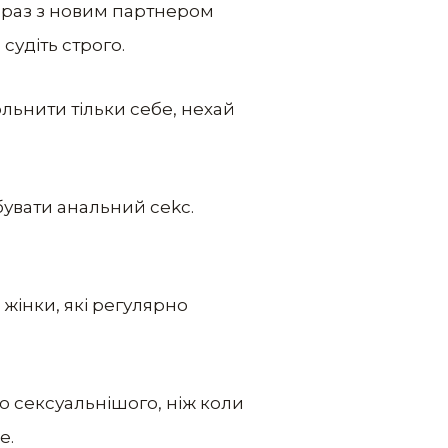
й раз з новим партнером
судіть строго.
ольнити тільки себе, нехай
обувати анальний cеkc.
 жінки, які регулярно
го cекcуальнішого, ніж коли
е.