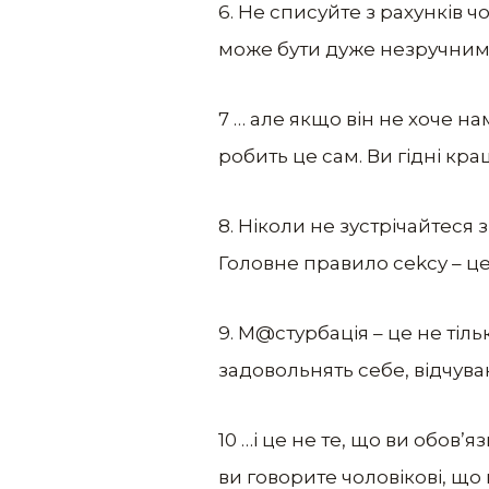
6. Не списуйте з рахунків 
може бути дуже незручним. 
7 … але якщо він не хоче на
робить це сам. Ви гідні кра
8. Ніколи не зустрічайтеся 
Головне правило cеkcy – це
9. М@cтурбація – це не тіль
задовольнять себе, відчув
10 …і це не те, що ви обов’
ви говорите чоловікові, що 