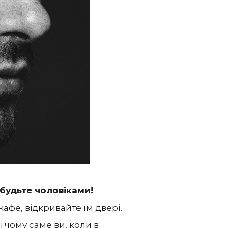
будьте чоловіками!
кафе, відкривайте їм двері,
і чому саме ви, коли в