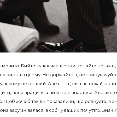
мовито. Бийте кулаками в стіни, топайте ногами, 
она винна в цьому. Не дорікайте її, не звинувачуйт
у всьому не правий. Але вона для вас нехай зали
ити, вона зрадить, а ви й не дізнаєтеся. Але якщо
 Щоб хоча б так ви показали їй, що ревнуєте, а зн
она засумнівалася, в собі, у ваших почуттях. Значи