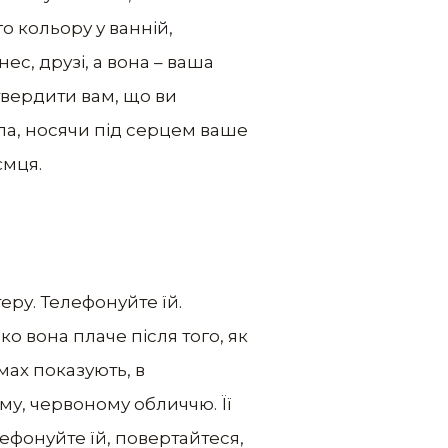
о кольору у ванній,
нес, друзі, а вона – ваша
 твердити вам, що ви
ила, носячи під серцем ваше
ємця.
еру. Телефонуйте їй.
ко вона плаче після того, як
мах показують, в
му, червоному обличчю. Її
елефонуйте їй, повертайтеся,