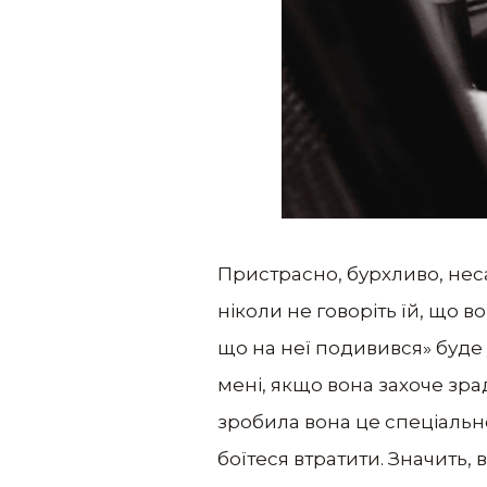
Пристрасно, бурхливо, неса
ніколи не говоріть їй, що в
що на неї подивився» буде 
мені, якщо вона захоче зрад
зробила вона це спеціально.
боїтеся втратити. Значить, в