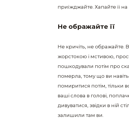
приїжджайте. Хапайте її на 
Не ображайте її
Не кричіть, не ображайте. В
жорстокою і мстивою, просто
пошкодували потім про ска
померла, тому що ви навіть 
помиритися потім, тільки в
ваші слова в голові, поплач
дивуватися, звідки в ній сті
залишили там ви.