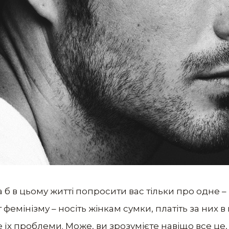
ла б в цьому житті попросити вас тільки про одне –
фемінізму – носіть жінкам сумки, платіть за них в 
е їх проблеми. Може, ви зрозумієте навіщо все це, 