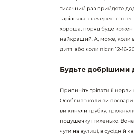
тисячний раз прийдете додо
тарілочка з вечерею стоїть. 
хороша, поряд буде кожен д
найкращий. А, може, коли в
дитя, або коли після 12-16-
Будьте добрішими д
Припиніть тріпати її нерви
Особливо коли ви посварилис
ви кинули трубку, грюкнули 
подушечку і тихенько. Вон
чути на вулиці, в сусідній к