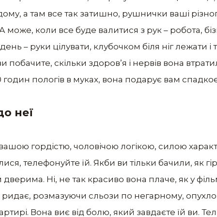
му, а там все так затишно, рушнички ваші різног
А може, коли все буде валитися з рук – робота, біз
ень – руки цілувати, клубочком біля ніг лежати і
и побачите, скільки здоров’я і нервів вона втрат
20 годин пологів в муках, вона подарує вам спадко
о неї
 вашою гордістю, чоловічою логікою, силою характ
я, телефонуйте їй. Якби ви тільки бачили, як гір
дверима. Ні, не так красиво вона плаче, як у філь
а ридає, розмазуючи сльози по негарному, опухло
вартирі. Вона виє від болю, який завдаєте їй ви. Т