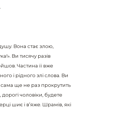
.
душу. Вона стає злою,
а!». Ви тисячу разів
шов. Частина її вже
ого і рідного злі слова. Ви
а сама ще не раз прокрутить
, дорогі чоловіки, будете
ерці шиє і в’яже. Шрамів, які