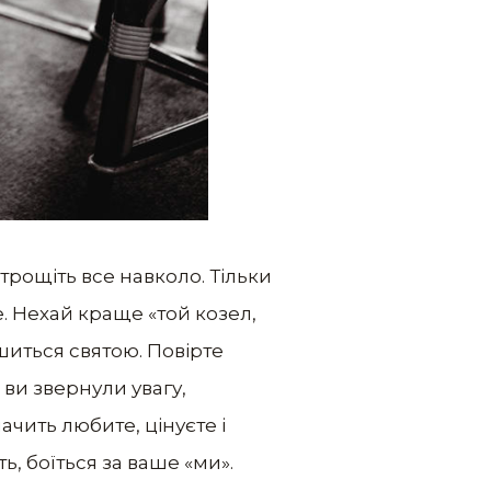
трощіть все навколо. Тільки
е. Нехай краще «той козел,
шиться святою. Повірте
 ви звернули увагу,
ачить любите, цінуєте і
ть, боїться за ваше «ми».