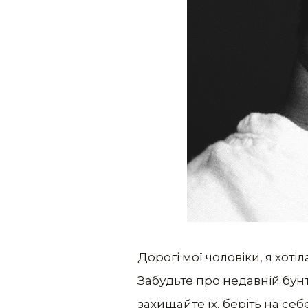
Дорогі мої чоловіки, я хоті
Забудьте про недавній бунт 
захищайте їх, беріть на себ