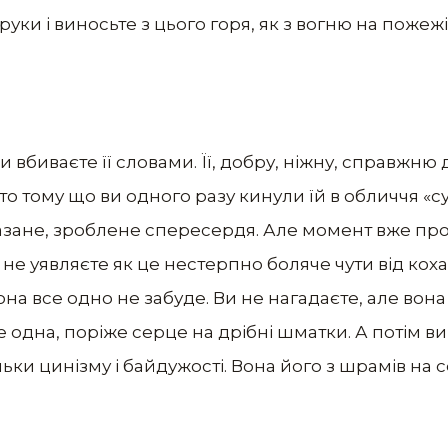
руки і виносьте з цього горя, як з вогню на пожежі
и вбиваєте її словами. Її, добру, ніжну, справжню 
 тому що ви одного разу кинули їй в обличчя «сук
зане, зроблене спересердя. Але момент вже прой
не уявляєте як це нестерпно боляче чути від кохан
она все одно не забуде. Ви не нагадаєте, але вон
е одна, поріже серце на дрібні шматки. А потім ви
льки цинізму і байдужості. Вона його з шрамів на с