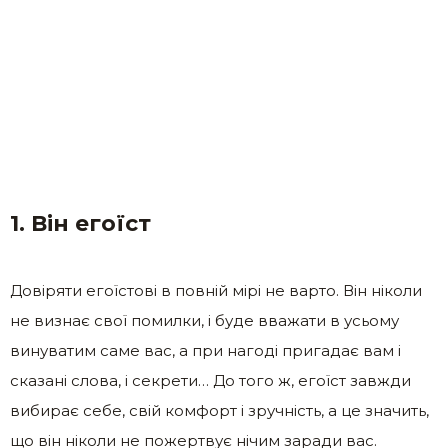
1. Він егоїст
Довіряти егоїстові в повній мірі не варто. Він ніколи
не визнає свої помилки, і буде вважати в усьому
винуватим саме вас, а при нагоді пригадає вам і
сказані слова, і секрети… До того ж, егоїст завжди
вибирає себе, свій комфорт і зручність, а це значить,
що він ніколи не пожертвує нічим заради вас.