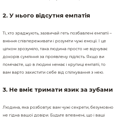
2. У нього відсутня емпатія
Ті, хто зраджують, зазвичай геть позбавлені емпатії –
вміння співпереживати і розуміти чужі емоції. І це
цілком зрозуміло, така людина просто не відчуває
докорів сумління за проявлену підлість. Якщо ви
помічаєте, що в людині немає і крупиці емпатії, то
вам варто захистити себе від спілкування з нею.
3. Не вміє тримати язик за зубами
Людина, яка розбовтує вам чужі секрети, безумовно
не гідна вашої довіри. Будьте впевнені, що і ваші