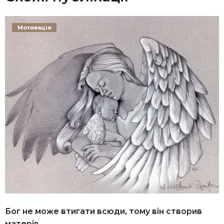
Мотивація
Бог не може втигати всюди, тому він створив
матерів