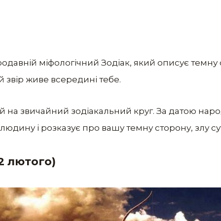
одавній міфологічний Зодіак, який описує темну
 звір живе всередині тебе.
 на звичайний зодіакальний круг. За датою наро
людину і розказує про вашу темну сторону, злу сут
12 лютого)