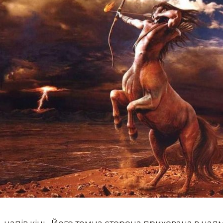
напів кінь. Його темна сторона прихована в надм