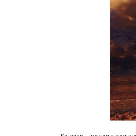
Кентавр — це напів людина-