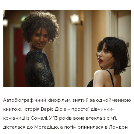
Автобіографічний кінофільм, знятий за однойменною
книгою. Історія Варіс Діріе – простої дівчинки-
кочівниці із Сомалі. У 13 років вона втекла з сім’ї,
дісталася до Могадішо, а потім опинилася в Лондоні.