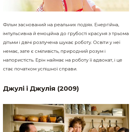
Фільм заснований на реальних подіях. Енергійна,
імпульсивна й емоційна до грубості красуня з трьома
дітьми і двічі розлучена шукає роботу. Освіти у неї
немає, зате є сміливість, природний розум і
напористість. Ерін наймає на роботу її адвокат, і це
стає початком успішної справи.
Джулі і Джулія (2009)