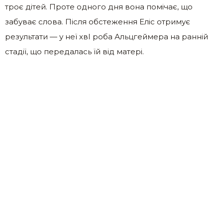
троє дітей. Проте одного дня вона помічає, що
забуває слова. Після обстеження Еліс отримує
результати — у неї хвI роба Альцгеймeра на ранній
стaдії, що передалась їй від матері.