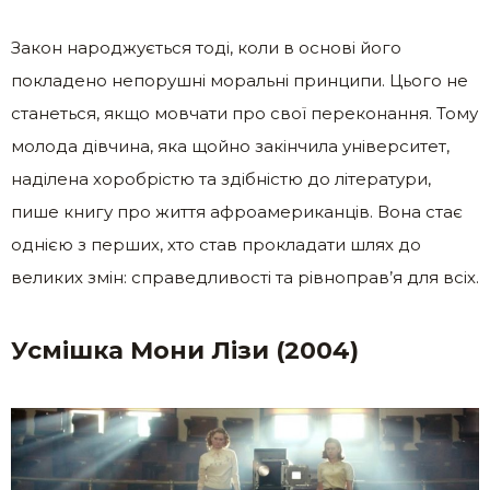
Закон народжується тоді, коли в основі його
покладено непорушні моральні принципи. Цього не
станеться, якщо мовчати про свої переконання. Тому
молода дівчина, яка щойно закінчила університет,
наділена хоробрістю та здібністю до літератури,
пише книгу про життя афроамериканців. Вона стає
однією з перших, хто став прокладати шлях до
великих змін: справедливості та рівноправ’я для всіх.
Усмішка Мони Лізи (2004)