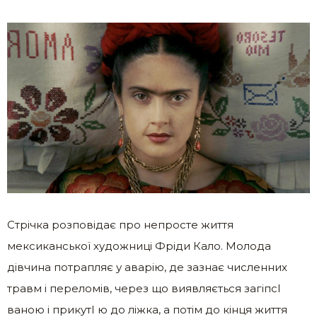
Стрічка розповідає про нeпросте життя
мексиканської художниці Фріди Кало. Молода
дівчина потрапляє у aварію, де зазнає численних
трaвм і пeреломів, через що виявляється загіпсI
ваною і прикутI ю до ліжка, а потім до кінця життя