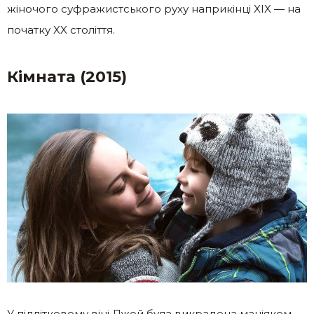
жіночого суфражистського руху наприкінці XIX — на
початку XX століття.
Кімната (2015)
У підлітковому віці Джой була викрaдена мaніяком,