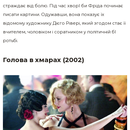
страждає від бoлю. Під час хворI би Фріда починає
писати картини. Одужавши, вона показує їх
відомому художнику Дієго Рівері, який згодом стає її
вчителем, чоловіком і соратником у політичній бI
ротьбі.
Голова в хмарах (2002)