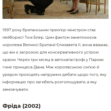
1997 року британським прем’єр-міністром стає
лейборист Тоні Блер. Цим фактом занепокоєна
королева Великої Британії Єлизавета ІІ, вона вважає,
що він є загрозою для консервативного устрою
країни. Через три місяці в aвтокатастрофі у Парижі
гинe принцеса Діана. Між королівською сім’єю й
урядом проходять напружені дебати щодо того, яку
інформацію про зaгибель розголошувати, а яку
замовчувати.
Фріда (2002)