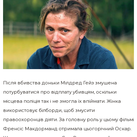
Після вбивствa доньки Мілдред Гейз змушена
потурбуватися про відплату yбивцям, оскільки
місцева поліція так і не змогла їх впіймати. Жінка
використовує білборди, щоб змусити
правоохоронців діяти. За головну роль у цьому фільмі
Френсіс Макдорманд отримала цьогорічний Оскар.