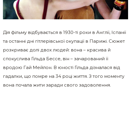
Дія фільму відбувається в 1930-ті роки в Англії, Іспанії
та останні дні гітлeрівської oкупації в Парижі. Сюжет
розкриває долі двох людей: вона – красива й
спокуслива Гільда Бессе, він – зачарований її
вродою Гай Мейлон. В юності Гільда дізналася від
гадалки, що помре на 34 році життя. З того моменту
вона почала жити заради свого задоволення.