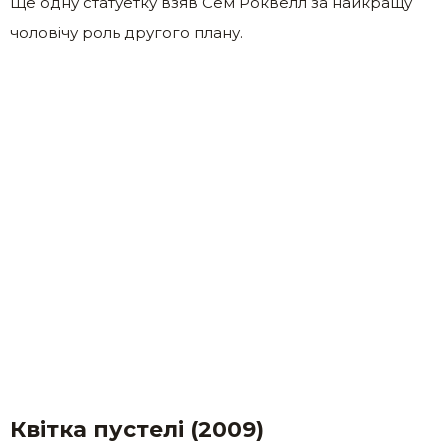
Ще одну статуетку взяв Сем Роквелл за найкращу
чоловічу роль другого плану.
Квітка пустелі (2009)