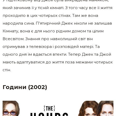
який зачинив її у тісній кімнаті. З того часу все її життя
проходило в цих чотирьох стінах. Там же вона
народила сина. П’ятирічний Джек ніколи не залишав
Кімнату, вона є для нього рідним домом та цілим
Всесвітом. Знання про навколишній світ він
отримував з телевізора і розповідей матері. Та
одного дня їм вдається втекти. Тепер Джек та Джой
мають адаптуватися до життя поза межами чотирьох
стін.
Години (2002)