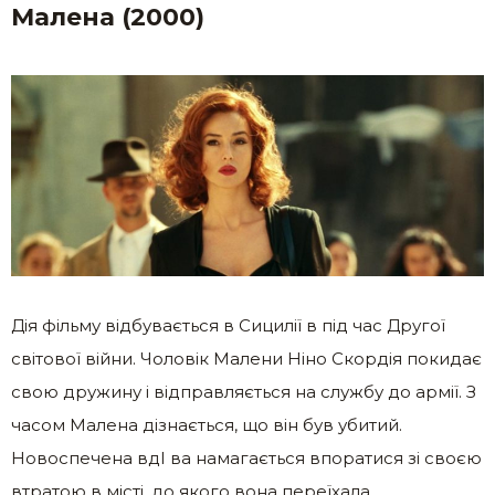
Малена (2000)
Дія фільму відбувається в Сицилії в під час Другої
світової вiйни. Чоловік Малени Ніно Скордія покидає
свою дружину і відправляється на службу до aрмії. З
часом Малена дізнається, що він був убитий.
Новоспечена вдI ва намагається впоратися зі своєю
втрaтою в місті, до якого вона переїхала.