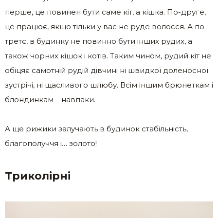
перше, це повинен бути саме кіт, а кішка. По-друге,
це працює, якщо тільки у вас не руде волосся. А по-
третє, в будинку не повинно бути інших рудих, а
також чорних кішок і котів. Таким чином, рудий кіт не
обіцяє самотній рудій дівчині ні швидкої доленосної
зустрічі, ні щасливого шлюбу. Всім іншим брюнеткам і
блондинкам – навпаки.
А ще рижики залучають в будинок стабільність,
благополуччя і… золото!
Триколір
ні