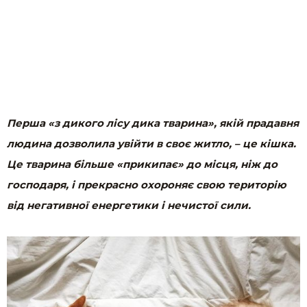
Перша «з дикого лісу дика тварина», якій прадавня
людина дозволила увійти в своє житло, – це кішка.
Це тварина більше «прикипає» до місця, ніж до
господаря, і прекрасно охороняє свою територію
від негативної енергетики і нечистої сили.