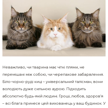
Неважливо, чи тварина має чіткі плями, не
перемішані між собою, чи черепахове забарвлення.
Біло-чорно-руді киці – універсальний талісман, вони
володіють дуже сильною аурою. Підходить
абсолютно будь-якій людині. Гроші, любов, здоров’я
– всі блага принесе цей вихованець у ваш будинок. У