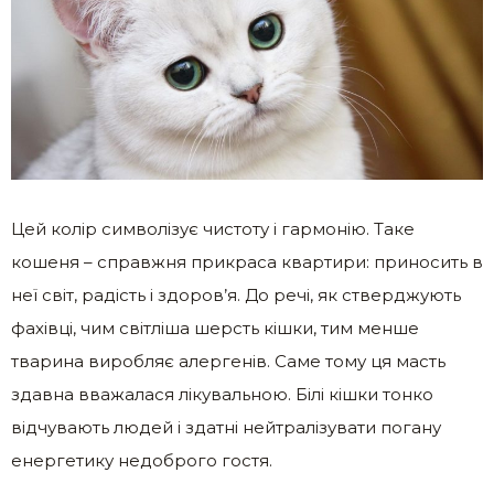
Цей колір символізує чистоту і гармонію. Таке
кошеня – справжня прикраса квартири: приносить в
неї світ, радість і здоров’я. До речі, як стверджують
фахівці, чим світліша шерсть кішки, тим менше
тварина виробляє алергенів. Саме тому ця масть
здавна вважалася лікувальною. Білі кішки тонко
відчувають людей і здатні нейтралізувати погану
енергетику недоброго гостя.