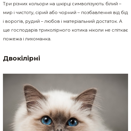
Три різних кольори на шкірці символізують: білий –
мир і чистоту, сірий або чорний – позбавлення від бід
і ворогів, рудий – любов і матеріальний достаток. А
ще господарів триколірного котика ніколи не спіткає
пожежа і лихоманка.
Двокілірні