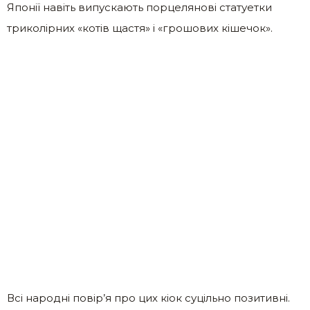
Японії навіть випускають порцелянові статуетки
триколірних «котів щастя» і «грошових кішечок».
Всі народні повір’я про цих кіок суцільно позитивні.