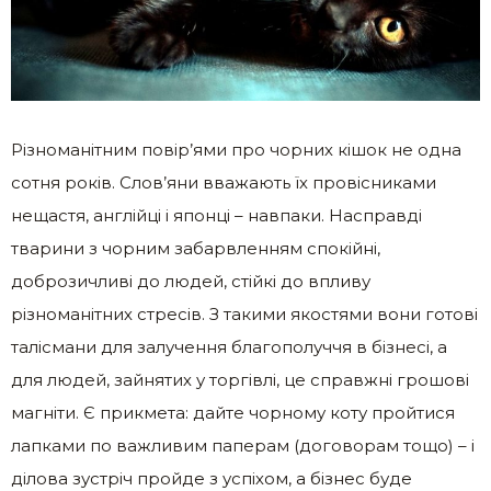
Різноманітним повір’ями про чорних кішок не одна
сотня років. Слов’яни вважають їх провісниками
нещастя, англійці і японці – навпаки. Насправді
тварини з чорним забарвленням спокійні,
доброзичливі до людей, стійкі до впливу
різноманітних стресів. З такими якостями вони готові
талісмани для залучення благополуччя в бізнесі, а
для людей, зайнятих у торгівлі, це справжні грошові
магніти. Є прикмета: дайте чорному коту пройтися
лапками по важливим паперам (договорам тощо) – і
ділова зустріч пройде з успіхом, а бізнес буде