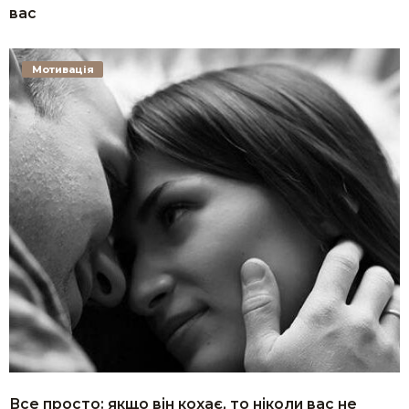
вас
Мотивація
Все просто: якщо він кохає, то ніколи вас не