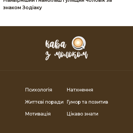
Найвірніший і найбільш гулящий чоловік за
знаком Зодіаку
Психологія
Натхнення
Життєві поради
Гумор та позитив
Мотивація
Цікаво знати