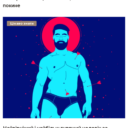
покине
Цікаво знати