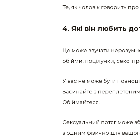
Те, як чоловік говорить про 
4. Які він любить до
Це може звучати нерозумно
обійми, поцілунки, секс, про
У вас не може бути повноці
Засинайте з переплетеними 
Обіймайтеся.
Сексуальний потяг може зб
з одним фізично для вашог