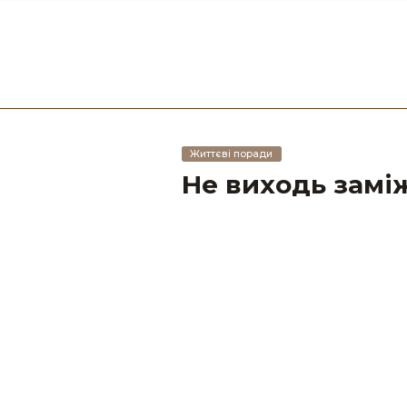
Життєві поради
Не виходь заміж