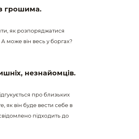
 з грошима.
ити, як розпоряджатися
 А може він весь у боргах?
ишніх, незнайомців.
ідгукується про близьких
те, як він буде вести себе в
усвідомлено підходить до