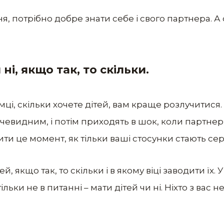
я, потрібно добре знати себе і свого партнера. А
 ні, якщо так, то скільки.
мці, скільки хочете дітей, вам краще розлучитис
евидним, і потім приходять в шок, коли партнер 
ти це момент, як тільки ваші стосунки стають се
ей, якщо так, то скільки і в якому віці заводити їх
ьки не в питанні – мати дітей чи ні. Ніхто з вас 