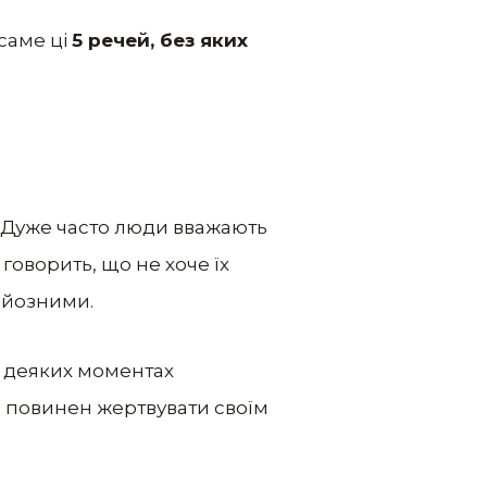
 саме ці
5 речей, без яких
я. Дуже часто люди вважають
говорить, що не хоче їх
рйозними.
. У деяких моментах
не повинен жертвувати своїм