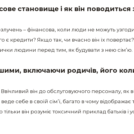
нсове становище і як він поводиться
злучень – фінансова, коли люди не можуть узгод
 є кредити? Якщо так, чи вчасно він їх повертає?
ички людини перед тим, як будувати з нею сім’ю.
іншими, включаючи родичів, його кол
 Ввічливий він до обслуговуючого персоналу, як в
н веде себе в своїй сім’ї, багато в чому відображає 
о тільки він розуміє токсичний приклад батьків і 