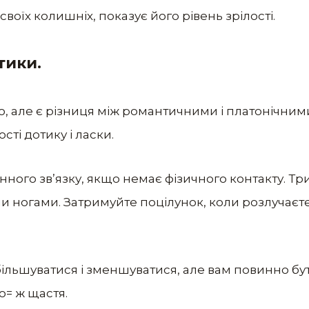
своїх колишніх, показує його рівень зрілості.
тики.
, але є різниця між романтичними і платонічним
сті дотику і ласки.
нного зв’язку, якщо немає фізичного контакту. Тр
ногами. Затримуйте поцілунок, коли розлучаєтеся
ільшуватися і зменшуватися, але вам повинно б
о= ж щастя.