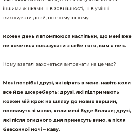
іншими жінками ні в зовнішності, ні в умінні
виховувати дітей, ні в чому іншому.
Кожен день я втомлююся настільки, що мені вже
не хочеться показувати з себе того, ким я не є.
Кому взагалі захочеться витрачати на це час?
Мені потрібні друзі, які вірять в мене, навіть коли
все йде шкереберть; друзі, які підтримають
кожен мій крок на шляху до нових вершин,
поплачуть зі мною, коли мені буде боляче; друзі,
які після огидного дня принесуть вино, а після
безсонної ночі – каву.