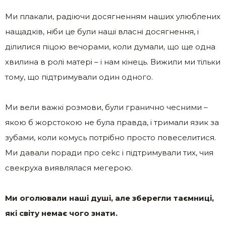
Ми плакали, радіючи досягненням наших улюблених
нащадків, ніби це були наші власні досягнення, і
ділилися піцою вечорами, коли думали, що ще одна
хвилина в ролі матері – і нам кінець. Вижили ми тільки
тому, що підтримували один одного.
Ми вели важкі розмови, були гранично чесними –
якою б жорстокою не була правда, і тримали язик за
зубами, коли комусь потрібно просто повеселитися.
Ми давали поради про сеkс і підтримували тих, чия
свекруха виявлялася мегерою.
Ми оголювали наші душі, але зберегли таємниці,
які світу немає чого знати.