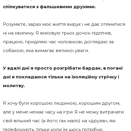
спілкуватися з фальшивими друзями.
Розумієте, зараз моє життя вирує і не дає отямитися
ні на хвилину. Я виховую трьох дочок-підлітків,
працюю, приділяю час чоловікові, доглядаю за
собакою, яка вимагає великої уваги.
У вдалі дні я просто розгрібати бардак, в погані
дні я покладаюся тільки на ізоляційну стрічку і
молитву.
Я хочу бути хорошою людиною, хорошим другом,
але у мене немає часу на ігри. Я не можу витрачати
свій вільний час (а його так мало) на «друзів», які
телефонують, тільки коли їм щось потрібно.