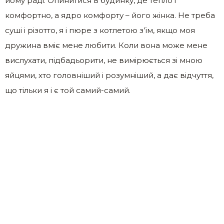
йому раді. Опинитися в будинку, де тепло і
комфортно, а ядро ​​комфорту – його жінка. Не треба
суші і різотто, я і пюре з котлетою з’їм, якщо моя
дружина вміє мене любити. Коли вона може мене
вислухати, підбадьорити, не вимірюється зі мною
яйцями, хто головніший і розумніший, а дає відчуття,
що тільки я і є той самий-самий.