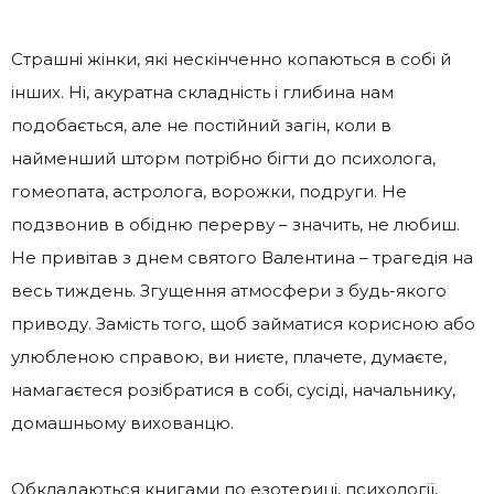
Страшні жінки, які нескінченно копаються в собі й
інших. Ні, акуратна складність і глибина нам
подобається, але не постійний загін, коли в
найменший шторм потрібно бігти до психолога,
гомеопата, астролога, ворожки, подруги. Не
подзвонив в обідню перерву – значить, не любиш.
Не привітав з днем ​​святого Валентина – трагедія на
весь тиждень. Згущення атмосфери з будь-якого
приводу. Замість того, щоб займатися корисною або
улюбленою справою, ви ниєте, плачете, думаєте,
намагаєтеся розібратися в собі, сусіді, начальнику,
домашньому вихованцю.
Обкладаються книгами по езотериці, психології,