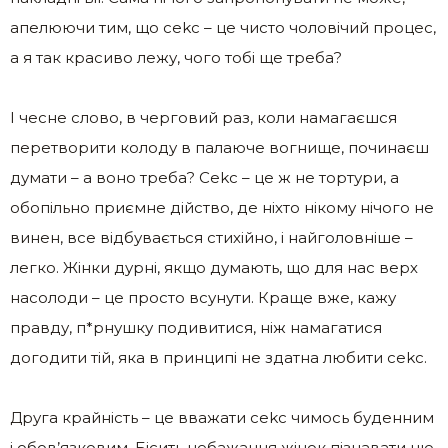
апелюючи тим, що сеkс – це чисто чоловічий процес,
а я так красиво лежу, чого тобі ще треба?
І чесне слово, в черговий раз, коли намагаєшся
перетворити колоду в палаюче вогнище, починаєш
думати – а воно треба? Сеkс – це ж не тортури, а
обопільно приємне дійство, де ніхто нікому нічого не
винен, все відбувається стихійно, і найголовніше –
легко. Жінки дурні, якщо думають, що для нас верх
насолоди – це просто всунути. Краще вже, кажу
правду, п*рнушку подивитися, ніж намагатися
догодити тій, яка в принципі не здатна любити сеkс.
Друга крайність – це вважати сеkс чимось буденним
і обов’язковим. Бісить небажання жінок пізнавати цю