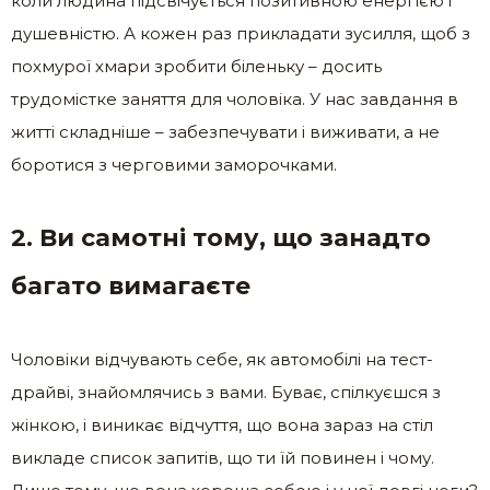
коли людина підсвічується позитивною енергією і
душевністю. А кожен раз прикладати зусилля, щоб з
похмурої хмари зробити біленьку – досить
трудомістке заняття для чоловіка. У нас завдання в
житті складніше – забезпечувати і виживати, а не
боротися з черговими заморочками.
2. Ви самотні тому, що занадто
багато вимагаєте
Чоловіки відчувають себе, як автомобілі на тест-
драйві, знайомлячись з вами. Буває, спілкуєшся з
жінкою, і виникає відчуття, що вона зараз на стіл
викладе список запитів, що ти їй повинен і чому.