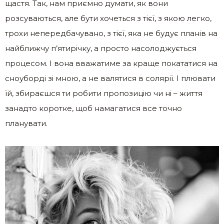
щастя. Так, нам приємно думати, як вони
розсуваються, але бути хочеться з тієї, з якою легко,
трохи непередбачувано, з тієї, яка не будує планів на
найближчу п’ятирічку, а просто насолоджується
процесом. І вона вважатиме за краще покататися на
сноуборді зі мною, а не валятися в солярії. І плювати
їй, збираєшся ти робити пропозицію чи ні – життя
занадто коротке, щоб намагатися все точно
планувати.