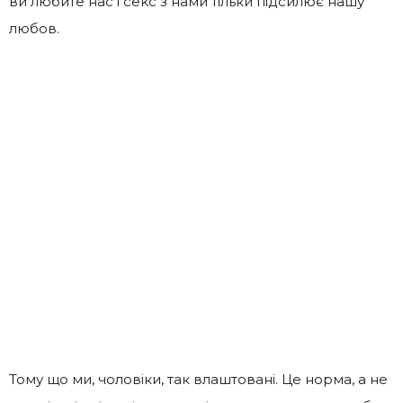
ви любите нас і сеkс з нами тільки підсилює нашу
любов.
Тому що ми, чоловіки, так влаштовані. Це норма, а не