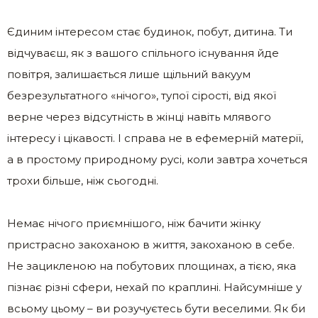
Єдиним інтересом стає будинок, побут, дитина. Ти
відчуваєш, як з вашого спільного існування йде
повітря, залишається лише щільний вакуум
безрезультатного «нічого», тупої сірості, від якої
верне через відсутність в жінці навіть млявого
інтересу і цікавості. І справа не в ефемерній матерії,
а в простому природному русі, коли завтра хочеться
трохи більше, ніж сьогодні.
Немає нічого приємнішого, ніж бачити жінку
пристрасно закоханою в життя, закоханою в себе.
Не зацикленою на побутових площинах, а тією, яка
пізнає різні сфери, нехай по краплині. Найсумніше у
всьому цьому – ви розучуєтесь бути веселими. Як би