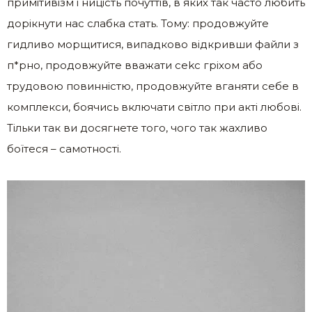
примітивізм і ницість почуттів, в яких так часто любить
дорікнути нас слабка стать. Тому: продовжуйте
гидливо морщитися, випадково відкривши файли з
п*рно, продовжуйте вважати сеkс гріхом або
трудовою повинністю, продовжуйте вганяти себе в
комплекси, боячись включати світло при акті любові.
Тільки так ви досягнете того, чого так жахливо
боїтеся – самотності.