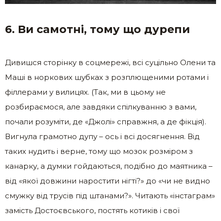
6. Ви самотні, тому що дурепи
Дивишся сторінку в соцмережі, всі суцільно Олени та
Маші в норкових шубках з розплющеними ротами і
філлерами у вилицях. (Так, ми в цьому не
розбираємося, але завдяки спілкуванню з вами,
почали розуміти, де «Джолі» справжня, а де фікція).
Вигнула грамотно дупу – ось і всі досягнення. Від
таких нудить і верне, тому що мозок розміром з
канарку, а думки гойдаються, подібно до маятника –
від «якої довжини наростити нігті?» до «чи не видно
смужку від трусів під штанами?». Читають «інстаграм»
замість Достоєвського, постять котиків і свої