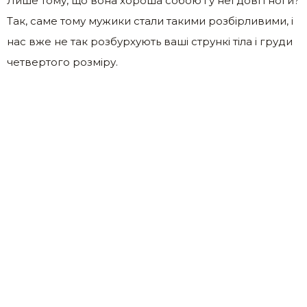
Лише тому, що вона хороша собою і у неї довгі ноги?
Так, саме тому мужики стали такими розбірливими, і
нас вже не так розбурхують ваші стрункі тіла і груди
четвертого розміру.