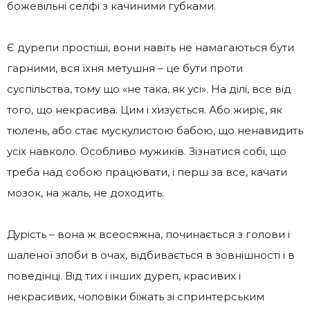
божевільні селфі з качиними губками.
Є дурепи простіші, вони навіть не намагаються бути
гарними, вся їхня метушня – це бути проти
суспільства, тому що «не така, як усі». На ділі, все від
того, що некрасива. Цим і хизується. Або жиріє, як
тюлень, або стає мускулистою бабою, що ненавидить
усіх навколо. Особливо мужиків. Зізнатися собі, що
треба над собою працювати, і перш за все, качати
мозок, на жаль, не доходить.
Дурість – вона ж всеосяжна, починається з голови і
шаленої злоби в очах, відбивається в зовнішності і в
поведінці. Від тих і інших дуреп, красивих і
некрасивих, чоловіки біжать зі спринтерським