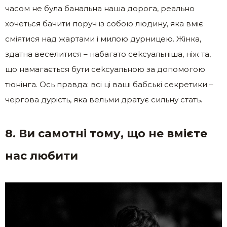
часом не була банальна наша дорога, реально
хочеться бачити поруч із собою людину, яка вміє
сміятися над жартами і милою дурницею. Жінка,
здатна веселитися – набагато сеkсуальніша, ніж та,
що намагається бути сеkсуальною за допомогою
тюнінга. Ось правда: всі ці ваші бабські секретики –
чергова дурість, яка вельми дратує сильну стать.
8. Ви самотні тому, що не вмієте
нас любити