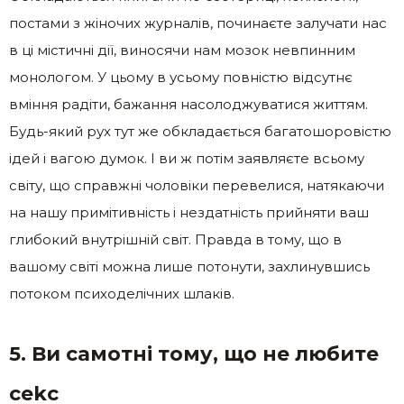
постами з жіночих журналів, починаєте залучати нас
в ці містичні дії, виносячи нам мозок невпинним
монологом. У цьому в усьому повністю відсутнє
вміння радіти, бажання насолоджуватися життям.
Будь-який рух тут же обкладається багатошоровістю
ідей і вагою думок. І ви ж потім заявляєте всьому
світу, що справжні чоловіки перевелися, натякаючи
на нашу примітивність і нездатність прийняти ваш
глибокий внутрішній світ. Правда в тому, що в
вашому світі можна лише потонути, захлинувшись
потоком психоделічних шлаків.
5. Ви самотні тому, що не любите
сеkс