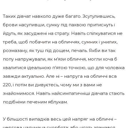
Таких дівчат навколо дуже багато. Зсутулившись,
брови насупивши, сумку під пахвою притиснуть і
йдуть, як засуджені на страту. Навіть спілкуватися не
треба, щоб побачити на обличчях, сумних і унилих,
розмазану, як туш під дощем, печаль. Якби ви так
попу напружували, як м’язи обличчя, могли хоча б
хвалитися ідеальною п’ятою точкою, що для чоловіка
завжди актуально. Але ні – напруга на обличчі всв
220, і потім ви дивуєтесь, чому ми з вами не
знайомимося. Навіть найсимпатичніші дівчата стають
подібніми печеним яблукам.
У більшості випадків весь цей напряг на обличчі –
чергова надумана скорбота: або ніготь зламався,