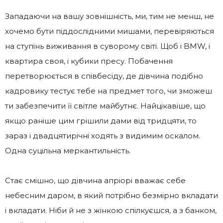
Западаючи на вашу зовнішність, ми, тим не менш, не
хочемо бути піддослідними мишами, перевіряються
на ступінь виживання в суворому світі. Щоб і BMW, і
квартира своя, і кубики пресу. Побачення
перетворюється в співбесіду, де дівчина подібно
кадровику тестує тебе на предмет того, чи зможеш
ти забезпечити її світле майбутнє. Найцікавіше, що
якщо раніше цим грішили дами від тридцяти, то
зараз і двадцятирічні ходять з видимим оскалом.
Одна суцільна меркантильність.
Стає смішно, що дівчина апріорі вважає себе
небесним даром, в який потрібно безмірно вкладати
і вкладати. Ніби й не з жінкою спілкуєшся, а з банком,