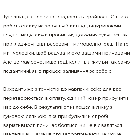
Тут жінки, як правило, впадають в крайності. Є ті, хто
робить ставку на зовнішній вигляд, відкриваючи
груди і надягаючи правильну довжину сукні, всі такі
пригладжені, відпрасовані – мимоволі клюєш. На те
ми і чоловіки, щоб радувати око вашими принадами.
Але це має сенс лише тоді, коли і в ліжку ви так само
педантичні, як в процесі залицяння за собою.
Виходить же з точністю до навпаки: сеkс для вас
перетворюється в оплату, єдиний козир приручити
нас до себе. В результаті опиняєшся в ліжку з
гумовою лялькою, яка при будь-якій спробі
варіативності починає боятися, чи не відваляться її
накладні вії. Сама нічого запропонувати не може,