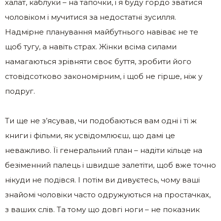
халат, каблуки – на тапочки, і я буду гордо зватися
чоловіком і мучитися за недостатні зусилля.
Надмірне планування майбутнього навіває не те
щоб тугу, а навіть страх. Жінки всіма силами
намагаються зрівняти своє буття, зробити його
стовідсотково закономірним, і щоб не гірше, ніж у
подруг.
Ти ще не з’ясував, чи подобаються вам одні і ті ж
книги і фільми, як усвідомлюєш, що дамі це
неважливо. Її генеральний план – надіти кільце на
безіменний палець і швидше залетіти, щоб вже точно
нікуди не подівся. І потім ви дивуєтесь, чому ваші
знайомі чоловіки часто одружуються на простачках,
з ваших слів. Та тому що довгі ноги – не показник