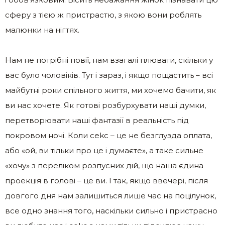
сферу з тією ж пристрастю, з якою вони роблять
малюнки на нігтях.
Нам не потрібні повії, нам взагалі плювати, скільки у
вас було чоловіків. Тут і зараз, і якщо пощастить – всі
майбутні роки спільного життя, ми хочемо бачити, як
ви нас хочете. Як готові розбурхувати наші думки,
перетворювати наші фантазії в реальність під
покровом ночі. Коли сеkс – це не безглузда оплата,
або «ой, ви тільки про це і думаєте», а таке сильне
«хочу» з переліком розпусних дій, що наша єдина
проекція в голові – це ви. І так, якщо ввечері, після
довгого дня нам залишиться лише час на поцілунок,
все одно знання того, наскільки сильно і пристрасно