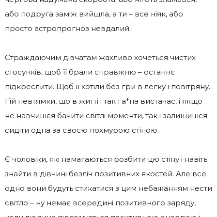
або подруга заміж вийшла, а ти – все ніяк, або
просто астропрогноз невдалий.
Страждаючим дівчатам жахливо хочеться чистих
стосунків, щоб її брали
справжню
– останнє
підкреслити. Щоб її хотіли без гри в легку і повітряну.
І їй невтямки, що в житті і так га*на вистачає, і якщо
не навчишся бачити світлі моменти, так і залишишся
сидіти одна за своєю похмурою стіною.
Є чоловіки, які намагаються розбити цю стіну і навіть
знайти в дівчині безліч позитивних якостей. Але все
одно вони будуть стикатися з цим небажанням нести
світло – ну немає всередині позитивного заряду,