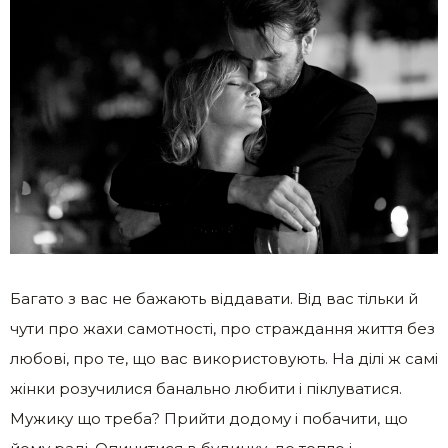
Багато з вас не бажають віддавати. Від вас тільки й
чути про жахи самотності, про страждання життя без
любові, про те, що вас використовують. На ділі ж самі
жінки розучилися банально любити і піклуватися.
Мужику що треба? Прийти додому і побачити, що