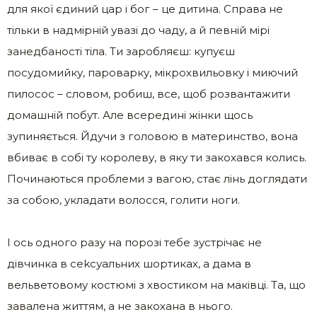
для якої єдиний цар і бог – це дитина. Справа не
тільки в надмірній увазі до чаду, а й певній мірі
занедбаності тіла. Ти заробляєш: купуєш
посудомийку, пароварку, мікрохвильовку і миючий
пилосос – словом, робиш, все, щоб розвантажити
домашній побут. Але всередині жінки щось
зупиняється. Йдучи з головою в материнство, вона
вбиває в собі ту королеву, в яку ти закохався колись.
Починаються проблеми з вагою, стає лінь доглядати
за собою, укладати волосся, голити ноги.
І ось одного разу на порозі тебе зустрічає не
дівчинка в сеkсуальних шортиках, а дама в
вельветовому костюмі з хвостиком на маківці. Та, що
завалена життям, а не закохана в нього.