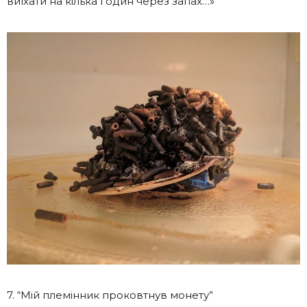
виїхати на кілька годин через запах…»
7. “Мій племінник проковтнув монету”