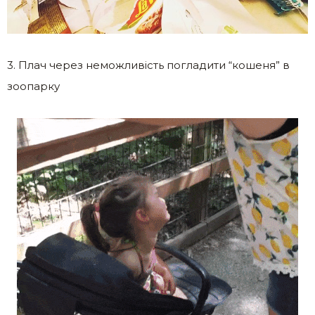
3. Плач через неможливість погладити “кошеня” в
зоопарку