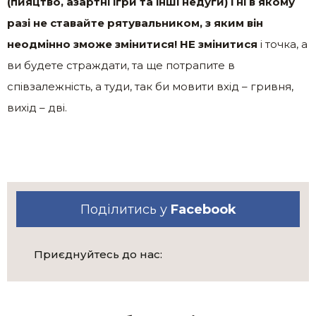
(пияцтво, азартні ігри та інші недуги) і ні в якому
разі не ставайте рятувальником, з яким він
неодмінно зможе змінитися! НЕ змінитися
і точка, а
ви будете страждати, та ще потрапите в
співзалежність, а туди, так би мовити вхід – гривня,
вихід – дві.
Поділитись у
Facebook
Приєднуйтесь до нас: