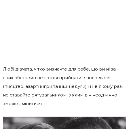
Любі дівчата, чітко визначте для себе, що ви ні за
яких обставин не готові прийняти в чоловікові
(пияцтво, азартні ігри та інші недуги) і ні в якому разі
не ставайте рятувальником, з яким він неодмінно
зможе змінитися!