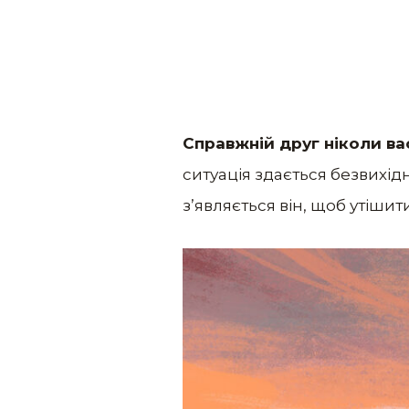
Справжній друг ніколи ва
ситуація здається безвихід
з’являється він, щоб утішит