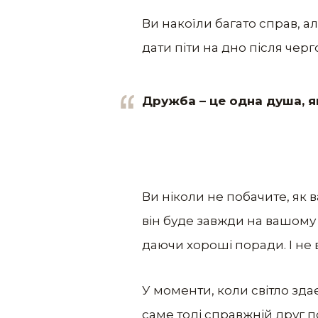
Ви накоїли багато справ, а
дати піти на дно після черг
Дружба – це одна душа, як
Ви ніколи не побачите, як в
він буде завжди на вашому
даючи хороші поради. І не 
У моменти, коли світло зда
саме тоді справжній друг п