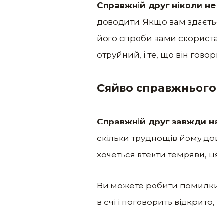
Справжній друг ніколи не
доводити. Якщо вам здаєтьс
його спроби вами скористати
отруйний, і те, що він говор
Сяйво справжнього
Справжній друг завжди н
скільки труднощів йому дов
хочеться втекти темряви, ц
Ви можете робити помилки, 
в очі і поговорить відкрито,