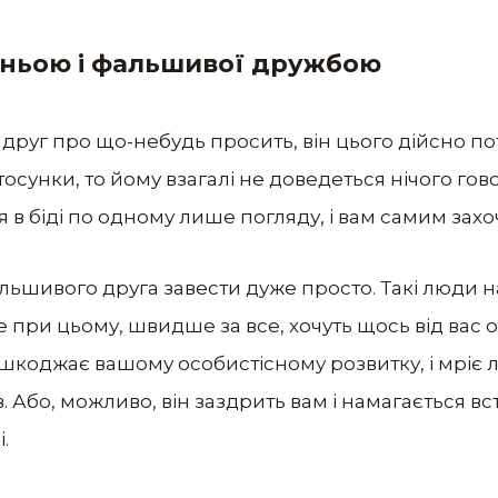
жньою і фальшивої дружбою
друг про що-небудь просить, він цього дійсно по
тосунки, то йому взагалі не доведеться нічого гов
я в біді по одному лише погляду, і вам самим зах
альшивого друга завести дуже просто. Такі люди
 при цьому, швидше за все, хочуть щось від вас 
коджає вашому особистісному розвитку, і мріє 
. Або, можливо, він заздрить вам і намагається вс
.