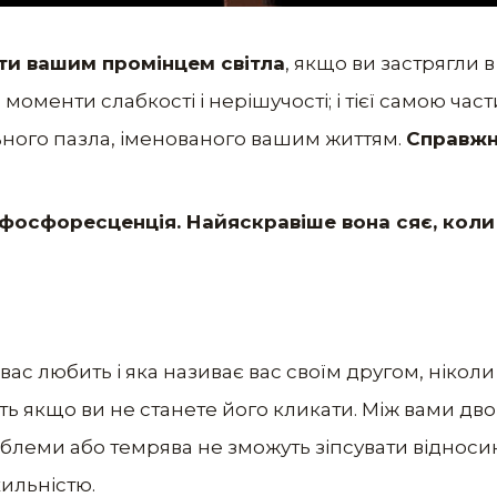
ти вашим промінцем світла
, якщо ви застрягли в
оменти слабкості і нерішучості; і тієї самою част
ого пазла, іменованого вашим життям.
Справжні
фосфоресценція. Найяскравіше вона сяє, коли
вас любить і яка називає вас своїм другом, ніколи
іть якщо ви не станете його кликати. Між вами д
проблеми або темрява не зможуть зіпсувати відносин
ильністю.