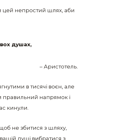
ти цей непростий шлях, аби
двох душах,
– Аристотель.
гнутими в тисячі воєн, але
и правильний напрямок і
ас кинули.
щоб не збитися з шляху,
вашій душі вибратися з