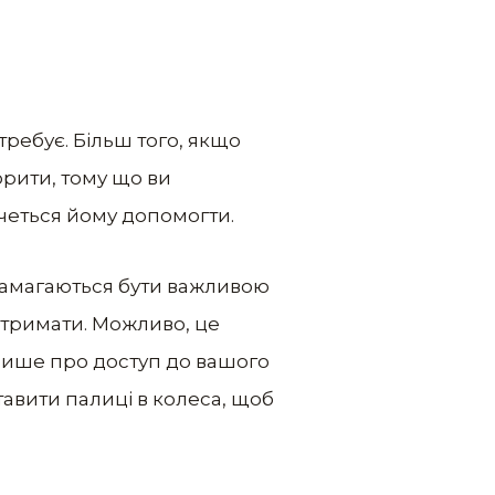
требує. Більш того, якщо
орити, тому що ви
очеться йому допомогти.
 намагаються бути важливою
отримати. Можливо, це
лише про доступ до вашого
тавити палиці в колеса, щоб