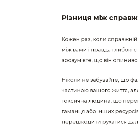
Різниця між справ
Кожен раз, коли справжній 
між вами і правда глибокі с
зрозумієте, що він опинивс
Ніколи не забувайте, що ф
частиною вашого життя, але
токсична людина, що переш
гаманця або інших ресурсів
перешкодити рухатися далі