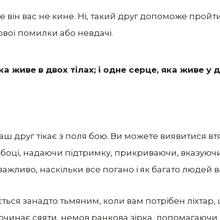
ле він вас не кине. Ні, такий друг допоможе прой
ової помилки або невдачі.
а живе в двох тілах; і одне серце, яка живе у 
аш друг тікає з поля бою. Ви можете виявитися втя
 боці, надаючи підтримку, прикриваючи, вказуюч
важливо, наскільки все погано і як багато людей в
ється занадто тьмяним, коли вам потрібен ліхтар, 
очинає сяяти, немов ранкова зірка, допомагаючи 