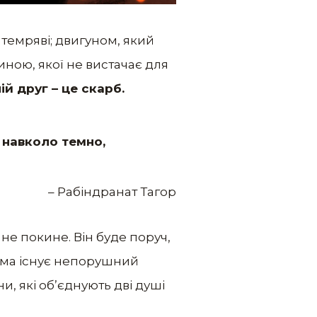
 темряві; двигуном, який
иною, якої не вистачає для
й друг – це скарб.
 навколо темно,
– Рабіндранат Тагор
 не покине. Він буде поруч,
вома існує непорушний
и, які об’єднують дві душі