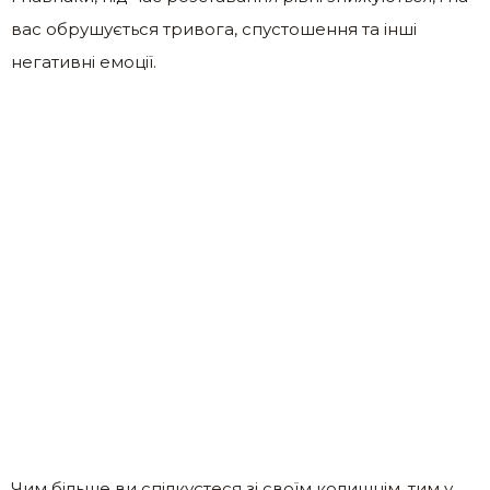
вас обрушується тривога, спустошення та інші
негативні емоції.
Чим більше ви спілкуєтеся зі своїм колишнім, тим у