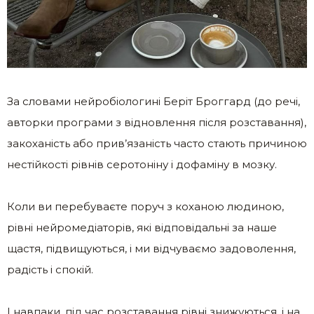
За словами нейробіологині Беріт Броггард (до речі,
авторки програми з відновлення після розставання),
закоханість або прив’язаність часто стають причиною
нестійкості рівнів серотоніну і дофаміну в мозку.
Коли ви перебуваєте поруч з коханою людиною,
рівні нейромедіаторів, які відповідальні за наше
щастя, підвищуються, і ми відчуваємо задоволення,
радість і спокій.
І навпаки, під час розставання рівні знижуються, і на