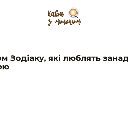
ом Зодіаку, які люблять зана
ою