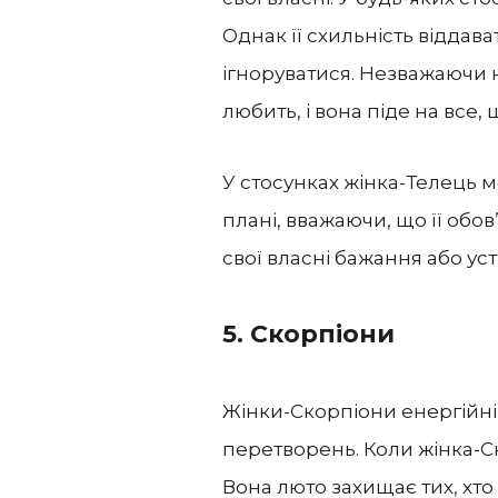
Однак її схильність віддав
ігноруватися. Незважаючи н
любить, і вона піде на все,
У стосунках жінка-Телець м
плані, вважаючи, що її обо
свої власні бажання або ус
5.
Скорпіони
Жінки-Скорпіони енергійні т
перетворень. Коли жінка-Ск
Вона люто захищає тих, хто