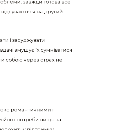
облеми, завжди готова все
и відсуваються на другий
ати і засуджувати
вдачі змушує їх сумніватися
ати собою через страх не
ибоко романтичними і
чи його потреби вище за
 непохитну підтримку.