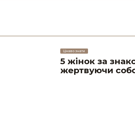
Цікаво знати
5 жінок за знак
жертвуючи соб