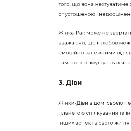
того, що вона нехтуватиме
спустошеною і недооцінен
Жінка-Рак може не звертат
вважаючи, що її любов може 
емоційно залежними від сво
самотності змушують їх чіп
3.
Діви
Жінки-Діви відомі своєю п
планетою спілкування та інт
інших аспектів свого життя