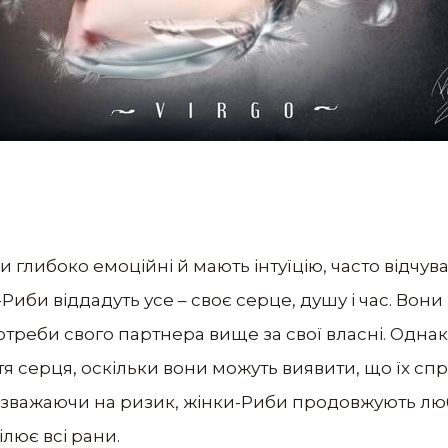
 глибоко емоційні й мають інтуїцію, часто відчуваю
и-Риби віддадуть усе – своє серце, душу і час. Вони
отреби свого партнера вище за свої власні. Однак 
я серця, оскільки вони можуть виявити, що їх с
 незважаючи на ризик, жінки-Риби продовжують лю
ілює всі рани.