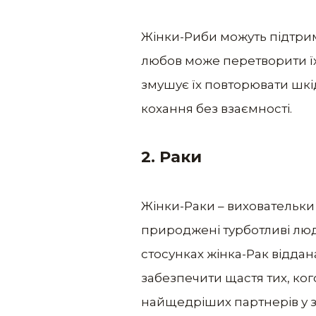
Жінки-Риби можуть підтриму
любов може перетворити їхн
змушує їх повторювати шкід
кохання без взаємності.
2.
Раки
Жінки-Раки – виховательки 
природжені турботливі люди
стосунках жінка-Рак відда
забезпечити щастя тих, кого
найщедріших партнерів у зо