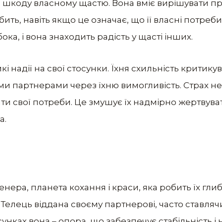
 шкоду власному щастю. Вона вміє вирішувати пр
бить, навіть якщо це означає, що її власні потреб
бока, і вона знаходить радість у щасті інших.
 надії на свої стосунки. Їхня схильність критикув
ми партнерами через їхню вимогливість. Страх не
вати свої потреби. Це змушує їх надмірно жертвув
а.
нера, планета кохання і краси, яка робить їх гл
-Телець віддана своєму партнерові, часто ставля
осунках вона – опора, що забезпечує стабільність і