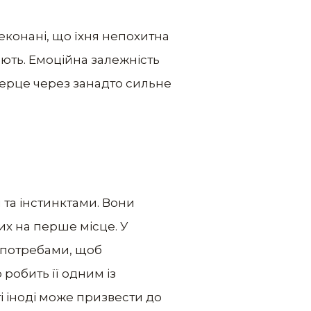
еконані, що їхня непохитна
яють. Емоційна залежність
серце через занадто сильне
 та інстинктами. Вони
их на перше місце. У
и потребами, щоб
 робить її одним із
і іноді може призвести до