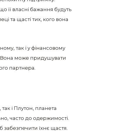
що її власні бажання будуть
ці та щасті тих, кого вона
ому, так і у фінансовому
а. Вона може придушувати
ого партнера.
 так і Плутон, планета
но, часто до одержимості.
б забезпечити їхнє щастя.