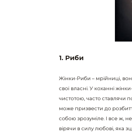
1.
Риби
Жінки-Риби – мрійниці, вони
свої власні. У коханні жінк
чистотою, часто ставлячи п
може призвести до розбитт
собою зрозуміле. І все ж,
вірячи в силу любові, яка зц