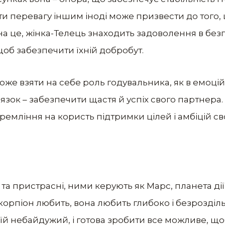
ати перевагу іншим іноді може призвести до того, 
а це, жінка-Телець знаходить задоволення в безпе
 щоб забезпечити їхній добробут.
оже взяти на себе роль годувальника, як в емоційн
в’язок – забезпечити щастя й успіх свого партнер
тремління на користь підтримки цілей і амбіцій св
а пристрасні, ними керують як Марс, планета дії,
орпіон любить, вона любить глибоко і безрозділь
 їй небайдужий, і готова зробити все можливе, що