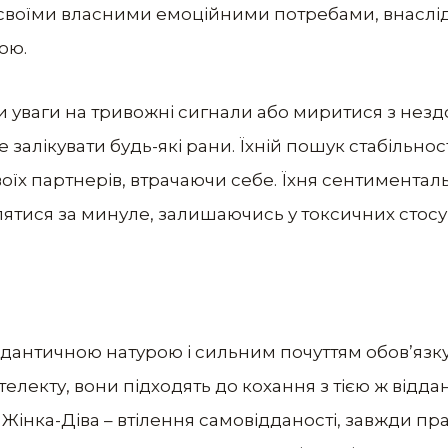
 своїми власними емоційними потребами, внаслі
ою.
и уваги на тривожні сигнали або миритися з нез
залікувати будь-які рани. Їхній пошук стабільност
їх партнерів, втрачаючи себе. Їхня сентиментальн
лятися за минуле, залишаючись у токсичних стосу
едантичною натурою і сильним почуттям обов’язку
електу, вони підходять до кохання з тією ж відданіс
. Жінка-Діва – втілення самовідданості, завжди пр