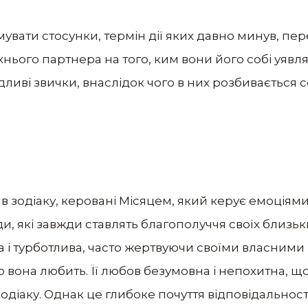
вати стосунки, термін дії яких давно минув, пер
ього партнера на того, ким вони його собі уявл
ливі звички, внаслідок чого в них розбивається 
в зодіаку, керовані Місяцем, який керує емоціями
, які завжди ставлять благополуччя своїх близьк
на і турботлива, часто жертвуючи своїми власним
 вона любить. Її любов безумовна і непохитна, що
діаку. Однак це глибоке почуття відповідальност