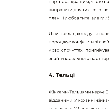
партнера кращим, часто на
виправити для тих, кого лю
план. Її любов тиха, але гли
Діви покладають дуже великі
породжує конфлікти зі свої
у своїх почуттях і пригнічу
знайти ідеального партнер
4. Тельці
Жінками-Тельцями керує Ве
відданими. У коханні жінка
свої власні. У будь-яких ст