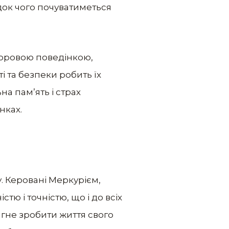
док чого почуватиметься
доровою поведінкою,
і та безпеки робить їх
а пам’ять і страх
нках.
. Керовані Меркурієм,
тю і точністю, що і до всіх
агне зробити життя свого