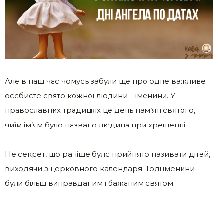
Але в наш час чомусь забули ще про одне важливе
особисте свято кожної людини – іменини. У
православних традиціях це день пам’яті святого,
чиїм ім’ям було названо людина при хрещенні.
Не секрет, що раніше було прийнято називати дітей,
виходячи з церковного календаря. Тоді іменини
були більш виправданим і бажаним святом.