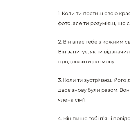
1. Коли ти постиш свою крас
фото, але ти розумієш, що с
2. Він вітає тебе з кожним 
Він запитує, як ти відзначи
продовжити розмову.
3. Коли ти зустрічаєш його д
двоє знову були разом. Вон
члена сім’ї.
4. Він пише тобі п’яні повід