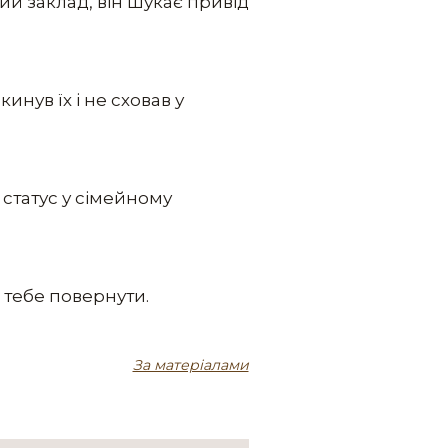
ний заклад, він шукає привід
инув їх і не сховав у
й статус у сімейному
е тебе повернути.
За матеріалами