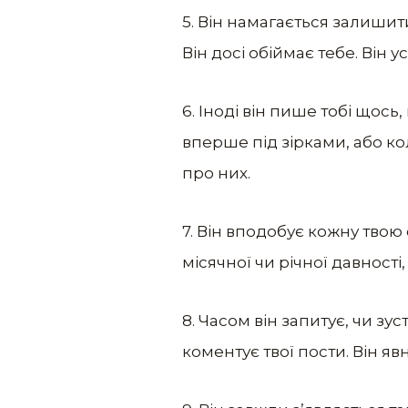
5. Він намагається залишити
Він досі обіймає тебе. Він 
6. Іноді він пише тобі щос
вперше під зірками, або кол
про них.
7. Він вподобує кожну твою
місячної чи річної давності,
8. Часом він запитує, чи зу
коментує твої пости. Він я