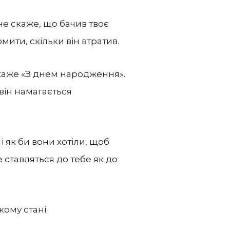
 не скаже, що бачив твоє
мити, скільки він втратив.
каже «З днем ​​народження».
 він намагається
 і як би вони хотіли, щоб
 ставляться до тебе як до
кому стані.