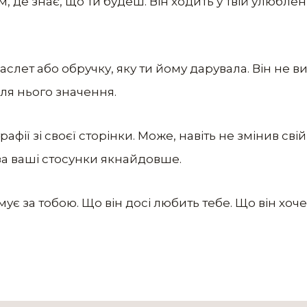
ам, де знає, що ти будеш. Він ходить у твій улюбле
аслет або обручку, яку ти йому дарувала. Він не вик
ля нього значення.
графії зі своєї сторінки. Може, навіть не змінив сві
за ваші стосунки якнайдовше.
сумує за тобою. Що він досі любить тебе. Що він хоч