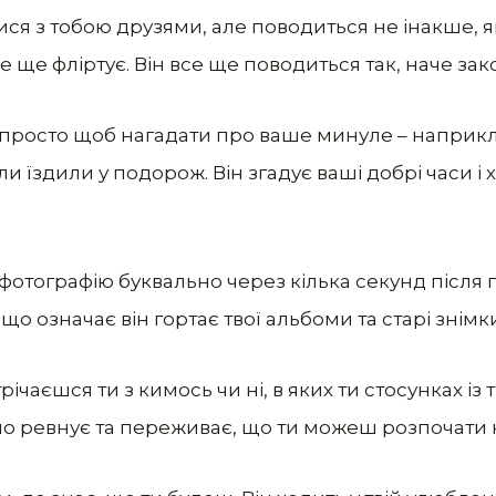
ся з тобою друзями, але поводиться не інакше, як 
усе ще фліртує. Він все ще поводиться так, наче зак
ь, просто щоб нагадати про ваше минуле – наприкл
и їздили у подорож. Він згадує ваші добрі часи і 
 фотографію буквально через кілька секунд після п
 що означає він гортає твої альбоми та старі знімки
стрічаєшся ти з кимось чи ні, в яких ти стосунках і
вно ревнує та переживає, що ти можеш розпочати н