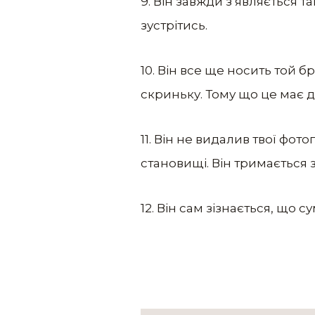
9. Він завжди з’являється т
зустрітись.
10. Він все ще носить той бр
скриньку. Тому що це має д
11. Він не видалив твої фото
становищі. Він тримається 
12. Він сам зізнається, що 