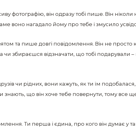
иву фотографію, він одразу тобі пише. Він ніколи
аме воно нагадало йому про тебе і змусило усвідо
святом та пише довгі повідомлення. Він не просто 
ла чи збираєшся відзначати, що тобі подарували –
рузів чи рідних, вони кажуть, як ти їм подобалася,
и знають, що він хоче тебе повернути, тому все ще
омлення. Ти перша і єдина, про кого він думає у та