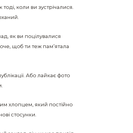
тоді, коли ви зустрічалися.
оханий.
ад, як ви поцілувалися
хоче, щоб ти теж пам’ятала
ублікації. Або лайкає фото
.
з тим хлопцем, який постійно
ові стосунки.