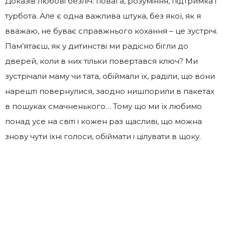
Доказів любові безліч: повага, розуміння, підтримка і
турбота. Але є одна важлива штука, без якої, як я
вважаю, не буває справжнього кохання – це зустрічі.
Пам’ятаєш, як у дитинстві ми радісно бігли до
дверей, коли в них тільки повертався ключ? Ми
зустрічали маму чи тата, обіймали їх, раділи, що вони
нарешті повернулися, заодно нишпорили в пакетах
в пошуках смачненького… Тому що ми їх любимо
понад усе на світі і кожен раз щасливі, що можна
знову чути їхні голоси, обіймати і цілувати в щоку.