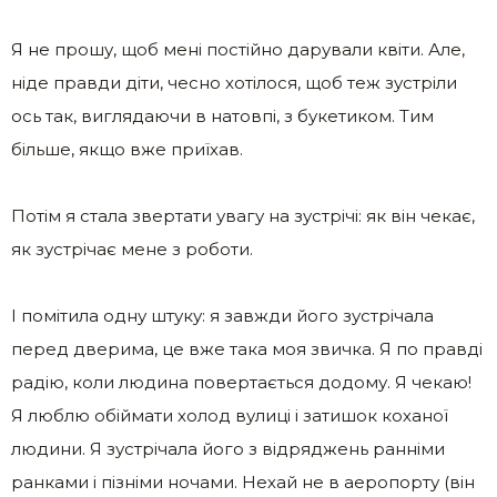
Я не прошу, щоб мені постійно дарували квіти. Але,
ніде правди діти, чесно хотілося, щоб теж зустріли
ось так, виглядаючи в натовпі, з букетиком. Тим
більше, якщо вже приїхав.
Потім я стала звертати увагу на зустрічі: як він чекає,
як зустрічає мене з роботи.
І помітила одну штуку: я завжди його зустрічала
перед дверима, це вже така моя звичка. Я по правді
радію, коли людина повертається додому. Я чекаю!
Я люблю обіймати холод вулиці і затишок коханої
людини. Я зустрічала його з відряджень ранніми
ранками і пізніми ночами. Нехай не в аеропорту (він