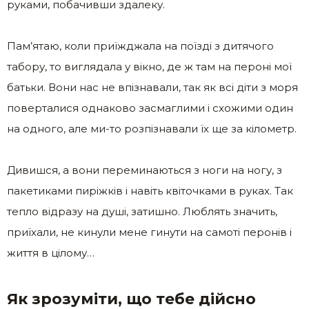
руками, побачивши здалеку.
Пам’ятаю, коли приїжджала на поїзді з дитячого
табору, то виглядала у вікно, де ж там на пероні мої
батьки. Вони нас не впізнавали, так як всі діти з моря
поверталися однаково засмаглими і схожими один
на одного, але ми-то розпізнавали їх ще за кілометр.
Дивишся, а вони переминаються з ноги на ногу, з
пакетиками пиріжків і навіть квіточками в руках. Так
тепло відразу на душі, затишно. Люблять значить,
приїхали, не кинули мене гинути на самоті перонів і
життя в цілому…
Як зрозуміти, що тебе дійсно