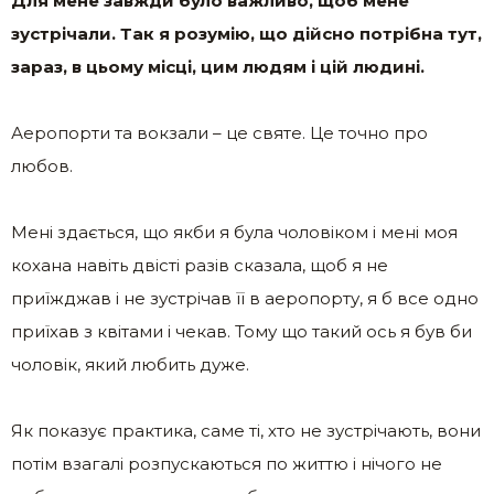
Для мене завжди було важливо, щоб мене
зустрічали. Так я розумію, що дійсно потрібна тут,
зараз, в цьому місці, цим людям і цій людині.
Аеропорти та вокзали – це святе. Це точно про
любов.
Мені здається, що якби я була чоловіком і мені моя
кохана навіть двісті разів сказала, щоб я не
приїжджав і не зустрічав її в аеропорту, я б все одно
приїхав з квітами і чекав. Тому що такий ось я був би
чоловік, який любить дуже.
Як показує практика, саме ті, хто не зустрічають, вони
потім взагалі розпускаються по життю і нічого не