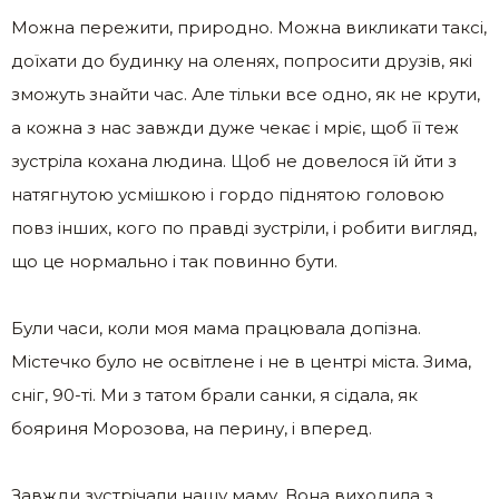
Можна пережити, природно. Можна викликати таксі,
доїхати до будинку на оленях, попросити друзів, які
зможуть знайти час. Але тільки все одно, як не крути,
а кожна з нас завжди дуже чекає і мріє, щоб її теж
зустріла кохана людина. Щоб не довелося їй йти з
натягнутою усмішкою і гордо піднятою головою
повз інших, кого по правді зустріли, і робити вигляд,
що це нормально і так повинно бути.
Були часи, коли моя мама працювала допізна.
Містечко було не освітлене і не в центрі міста. Зима,
сніг, 90-ті. Ми з татом брали санки, я сідала, як
бояриня Морозова, на перину, і вперед.
Завжди зустрічали нашу маму. Вона виходила з