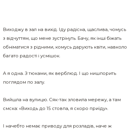
Виходжу в зал на вихід. Іду радісна, щаслива, чомусь
з відчуттям, що мене зустрінуть. Бачу, як інші біжать
обніматися з рідними, комусь дарують квіти, навколо
багато радості і усмішок.
А я одна. З тюками, як верблюд. І що нишпорить
поглядом по залу.
Вийшла на вулицю. Сяк-так зловила мережу, а там
смска: «Виходь до 15 стовпа, я скоро приїду».
І начебто немає приводу для розладів, наче ж