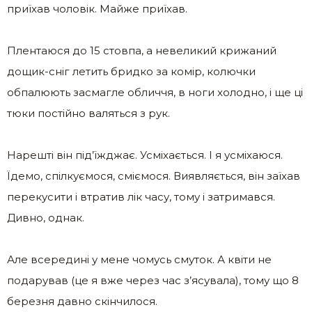
приїхав чоловік. Майже приїхав.
Плентаюся до 15 стовпа, а невеликий крижаний
дощик-сніг летить бридко за комір, колючки
обпалюють засмагле обличчя, в ноги холодно, і ще ці
тюки постійно валяться з рук.
Нарешті він під’їжджає. Усміхається. І я усміхаюся.
Їдемо, спілкуємося, сміємося. Виявляється, він заїхав
перекусити і втратив лік часу, тому і затримався.
Дивно, однак.
Але всередині у мене чомусь смуток. А квіти не
подарував (це я вже через час з’ясувала), тому що 8
березня давно скінчилося.