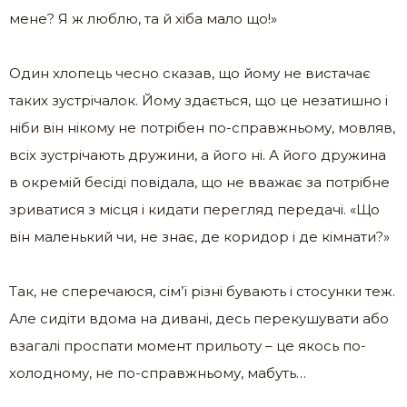
мене? Я ж люблю, та й хіба мало що!»
Один хлопець чесно сказав, що йому не вистачає
таких зустрічалок. Йому здається, що це незатишно і
ніби він нікому не потрібен по-справжньому, мовляв,
всіх зустрічають дружини, а його ні. А його дружина
в окремій бесіді повідала, що не вважає за потрібне
зриватися з місця і кидати перегляд передачі. «Що
він маленький чи, не знає, де коридор і де кімнати?»
Так, не сперечаюся, сім’ї різні бувають і стосунки теж.
Але сидіти вдома на дивані, десь перекушувати або
взагалі проспати момент прильоту – це якось по-
холодному, не по-справжньому, мабуть…