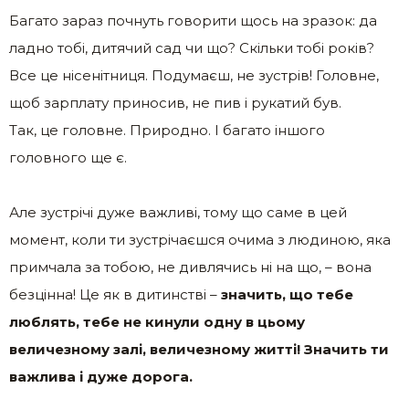
Багато зараз почнуть говорити щось на зразок: да
ладно тобі, дитячий сад чи що? Скільки тобі років?
Все це нісенітниця. Подумаєш, не зустрів! Головне,
щоб зарплату приносив, не пив і рукатий був.
Так, це головне. Природно. І багато іншого
головного ще є.
Але зустрічі дуже важливі, тому що саме в цей
момент, коли ти зустрічаєшся очима з людиною, яка
примчала за тобою, не дивлячись ні на що, – вона
безцінна! Це як в дитинстві –
значить, що тебе
люблять, тебе не кинули одну в цьому
величезному залі, величезному житті! Значить ти
важлива і дуже дорога.