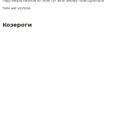
партнера любов’ю. Але тут все знову повториться
тим же колом.
Козероги