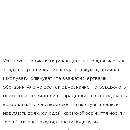
Усі звикли повністю перекладати відповідальність за
зраду на зрадників. Тих, кому зраджують, прийнято
шкодувати, співчувати та вважати жертвами
обставин. Але не все так однозначно – стверджують
психологи, не винні лише зрадники – підтверджують
астрологи. Під час народження підступні планети
наділяють деяких людей “кармою” все життя носити
“роги”. Інакше кажучи, є знаки Зодіаку, які