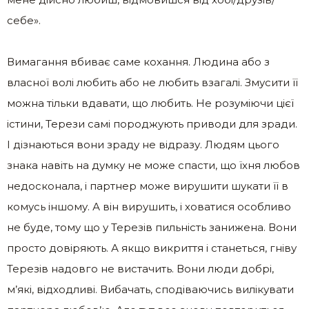
себе».
Вимагання вбиває саме кохання. Людина або з
власної волі любить або не любить взагалі. Змусити її
можна тільки вдавати, що любить. Не розуміючи цієї
істини, Терези самі породжують приводи для зради.
І дізнаються вони зраду не відразу. Людям цього
знака навіть на думку не може спасти, що їхня любов
недосконала, і партнер може вирушити шукати її в
комусь іншому. А він вирушить, і ховатися особливо
не буде, тому що у Терезів пильність занижена. Вони
просто довіряють. А якщо викриття і станеться, гніву
Терезів надовго не вистачить. Вони люди добрі,
м’які, відходливі. Вибачать, сподіваючись вилікувати