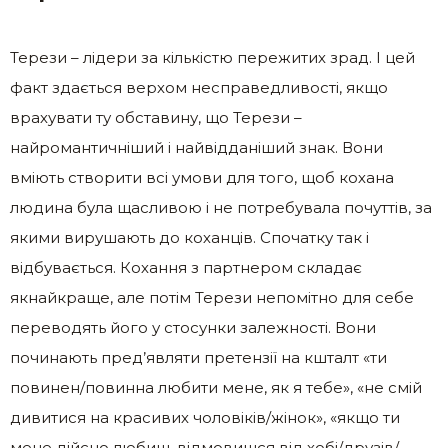
Терези – лідери за кількістю пережитих зрад. І цей
факт здається верхом несправедливості, якщо
врахувати ту обставину, що Терези –
найромантичніший і найвідданіший знак. Вони
вміють створити всі умови для того, щоб кохана
людина була щасливою і не потребувала почуттів, за
якими вирушають до коханців. Спочатку так і
відбувається. Кохання з партнером складає
якнайкраще, але потім Терези непомітно для себе
переводять його у стосунки залежності. Вони
починають пред’являти претензії на кшталт «ти
повинен/повинна любити мене, як я тебе», «не смій
дивитися на красивих чоловіків/жінок», «якщо ти
мене дійсно любиш, відмовишся від хобі/друзів/