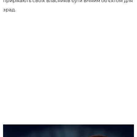
прирікають своїх власників бути вічним об’єктом для
зрад.