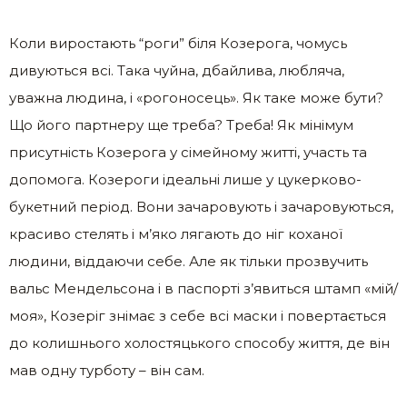
Коли виростають “роги” біля Козерога, чомусь
дивуються всі. Така чуйна, дбайлива, любляча,
уважна людина, і «рогоносець». Як таке може бути?
Що його партнеру ще треба? Треба! Як мінімум
присутність Козерога у сімейному житті, участь та
допомога. Козероги ідеальні лише у цукерково-
букетний період. Вони зачаровують і зачаровуються,
красиво стелять і м’яко лягають до ніг коханої
людини, віддаючи себе. Але як тільки прозвучить
вальс Мендельсона і в паспорті з’явиться штамп «мій/
моя», Козеріг знімає з себе всі маски і повертається
до колишнього холостяцького способу життя, де він
мав одну турботу – він сам.