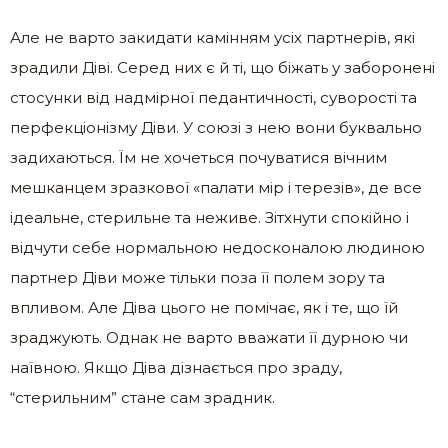
Але не варто закидати камінням усіх партнерів, які
зрадили Діві. Серед них є й ті, що біжать у заборонені
стосунки від надмірної педантичності, суворості та
перфекціонізму Діви. У союзі з нею вони буквально
задихаються. Їм не хочеться почуватися вічним
мешканцем зразкової «палати мір і терезів», де все
ідеальне, стерильне та неживе. Зітхнути спокійно і
відчути себе нормальною недосконалою людиною
партнер Діви може тільки поза її полем зору та
впливом. Але Діва цього не помічає, як і те, що їй
зраджують. Однак не варто вважати її дурною чи
наївною. Якщо Діва дізнається про зраду,
“стерильним” стане сам зрадник.