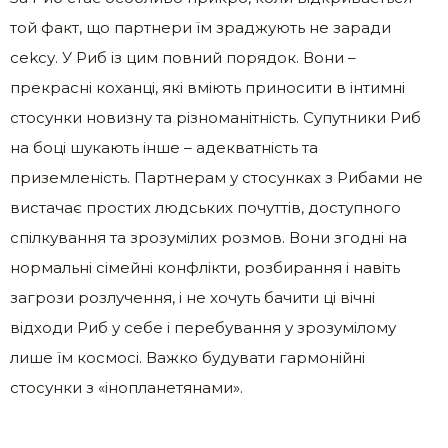
той факт, що партнери їм зраджують не заради
сеkсу. У Риб із цим повний порядок. Вони –
прекрасні коханці, які вміють приносити в інтимні
стосунки новизну та різноманітність. Супутники Риб
на боці шукають інше – адекватність та
приземленість. Партнерам у стосунках з Рибами не
вистачає простих людських почуттів, доступного
спілкування та зрозумілих розмов. Вони згодні на
нормальні сімейні конфлікти, розбирання і навіть
загрози розлучення, і не хочуть бачити ці вічні
відходи Риб у себе і перебування у зрозумілому
лише їм космосі. Важко будувати гармонійні
стосунки з «інопланетянами».