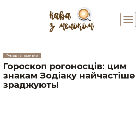
Гумор та позитив
Гороскоп рогоносців: цим
знакам Зодіаку найчастіше
зраджують!