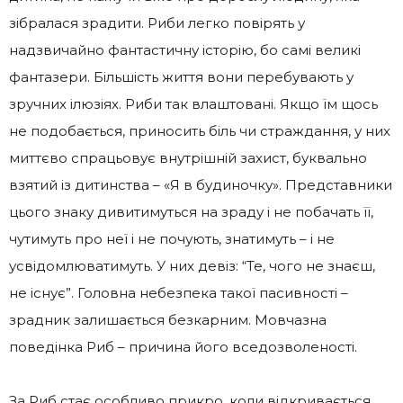
зібралася зрадити. Риби легко повірять у
надзвичайно фантастичну історію, бо самі великі
фантазери. Більшість життя вони перебувають у
зручних ілюзіях. Риби так влаштовані. Якщо їм щось
не подобається, приносить біль чи страждання, у них
миттєво спрацьовує внутрішній захист, буквально
взятий із дитинства – «Я в будиночку». Представники
цього знаку дивитимуться на зраду і не побачать її,
чутимуть про неї і не почують, знатимуть – і не
усвідомлюватимуть. У них девіз: “Те, чого не знаєш,
не існує”. Головна небезпека такої пасивності –
зрадник залишається безкарним. Мовчазна
поведінка Риб – причина його вседозволеності.
За Риб стає особливо прикро, коли відкривається