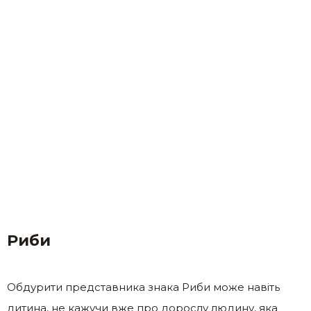
Риби
Обдурити представника знака Риби може навіть
дитина, не кажучи вже про дорослу людину, яка