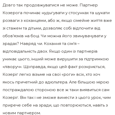
Довго так продовжуватися не може. Партнер
Козерога починає нудьгувати у стосунках та шукати
розваги з коханцями, або ж, якщо сімейне життя вже
зі стажем та дітьми, дозволяє собі відпочити від
обов’язків на боці. Чи можна його звинувачувати у
зрадах? Навряд чи. Кохання та сім’я –
відповідальність двох. Якщо один із партнерів
уникає цього, інший може вирушити за підтримкою
«ліворуч». Щоправда, якщо цей факт розкриється,
Козеріг легко візьме на свої «роги» всіх, хто хоч
якось причетний до адюльтера. Але більшою мірою
постраждалою стороною все ж таки виявиться сам
Козеріг. Він так і не зможе винести з цього урок, чим
прирече себе на зради, що повторюються, навіть з
новим партнером.