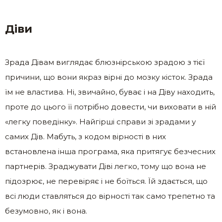
Діви
Зрада Дівам виглядає блюзнірською зрадою з тієї
причини, що вони якраз вірні до мозку кісток. Зрада
їм не властива. Ні, звичайно, буває і на Діву находить,
проте до цього її потрібно довести, чи виховати в ній
«легку поведінку». Найгірші справи зі зрадами у
самих Дів. Мабуть, з кодом вірності в них
встановлена ​​інша програма, яка притягує безчесних
партнерів. Зраджувати Діві легко, тому що вона не
підозрює, не перевіряє і не боїться. Їй здається, що
всі люди ставляться до вірності так само трепетно ​​та
безумовно, як і вона.