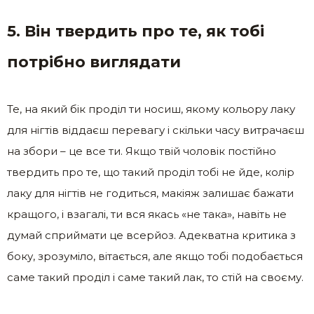
5. Він твердить про те, як тобі
потрібно виглядати
Те, на який бік проділ ти носиш, якому кольору лаку
для нігтів віддаєш перевагу і скільки часу витрачаєш
на збори – це все ти. Якщо твій чоловік постійно
твердить про те, що такий проділ тобі не йде, колір
лаку для нігтів не годиться, макіяж залишає бажати
кращого, і взагалі, ти вся якась «не така», навіть не
думай сприймати це всерйоз. Адекватна критика з
боку, зрозуміло, вітається, але якщо тобі подобається
саме такий проділ і саме такий лак, то стій на своєму.