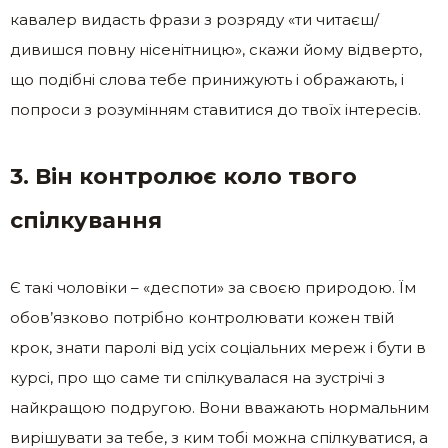
кавалер видасть фрази з розряду «ти читаєш/
дивишся повну нісенітницю», скажи йому відверто,
що подібні слова тебе принижують і ображають, і
попроси з розумінням ставитися до твоїх інтересів.
3. Він контролює коло твого
спілкування
Є такі чоловіки – «деспоти» за своєю природою. Їм
обов’язково потрібно контролювати кожен твій
крок, знати паролі від усіх соціальних мереж і бути в
курсі, про що саме ти спілкувалася на зустрічі з
найкращою подругою. Вони вважають нормальним
вирішувати за тебе, з ким тобі можна спілкуватися, а