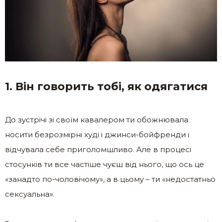
1. Він говорить тобі, як одягатися
До зустрічі зі своїм кавалером ти обожнювала
носити безрозмірні худі і джинси-бойфренди і
відчувала себе приголомшливо. Але в процесі
стосунків ти все частіше чуєш від нього, що ось це
«занадто по-чоловічому», а в цьому – ти «недостатньо
сексуальна».