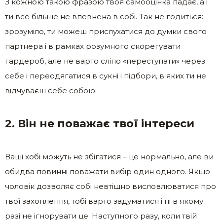
З кожною такою фразою твоя самооцінка падає, а і
ти все більше не впевнена в собі. Так не годиться:
зрозуміло, ти можеш прислухатися до думки свого
партнера і в рамках розумного скорегувати
гардероб, але не варто сліпо «переступати» через
себе і переодягатися в сукні і підбори, в яких ти не
відчуваєш себе собою.
2. Він не поважає твої інтереси
Ваші хобі можуть не збігатися – це нормально, але ви
обидва повинні поважати вибір один одного. Якщо
чоловік дозволяє собі невтішно висловлюватися про
твої захоплення, тобі варто задуматися і ні в якому
разі не ігнорувати це. Наступного разу, коли твій