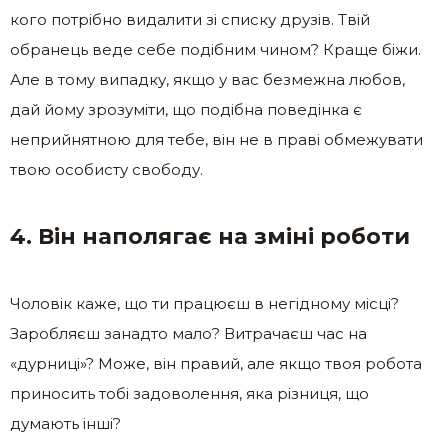
кого потрібно видалити зі списку друзів. Твій
обранець веде себе подібним чином? Краще біжи.
Але в тому випадку, якщо у вас безмежна любов,
дай йому зрозуміти, що подібна поведінка є
неприйнятною для тебе, він не в праві обмежувати
твою особисту свободу.
4. Він наполягає на зміні роботи
Чоловік каже, що ти працюєш в негідному місці?
Заробляєш занадто мало? Витрачаєш час на
«дурниці»? Може, він правий, але якщо твоя робота
приносить тобі задоволення, яка різниця, що
думають інші?