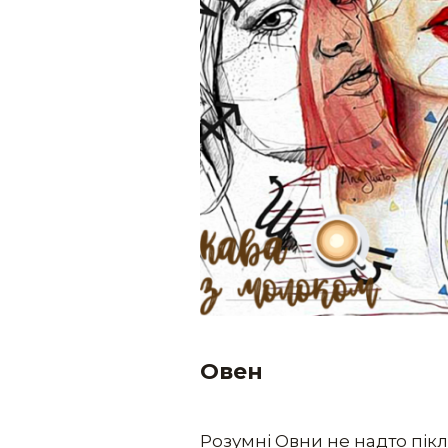
Овен
Розумні Овни не надто пікл