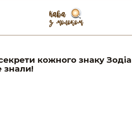
екрети кожного знаку Зодіаку
 знали!