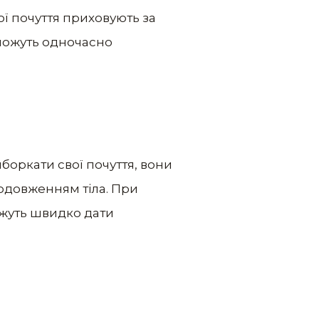
ої почуття приховують за
 можуть одночасно
боркати свої почуття, вони
родовженням тіла. При
ожуть швидко дати