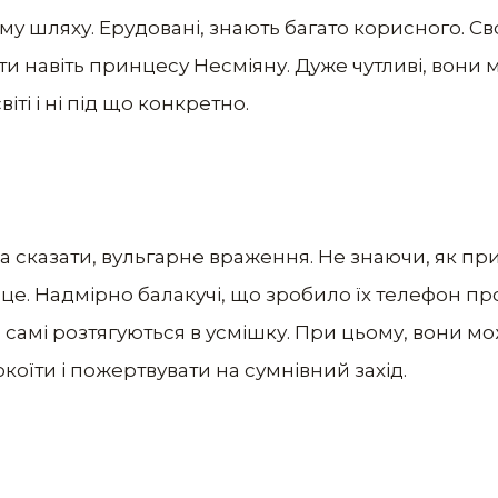
му шляху. Ерудовані, знають багато корисного. Св
и навіть принцесу Несміяну. Дуже чутливі, вони
іті і ні під що конкретно.
 сказати, вульгарне враження. Не знаючи, як при
 це. Надмірно балакучі, що зробило їх телефон п
и самі розтягуються в усмішку. При цьому, вони м
оїти і пожертвувати на сумнівний захід.