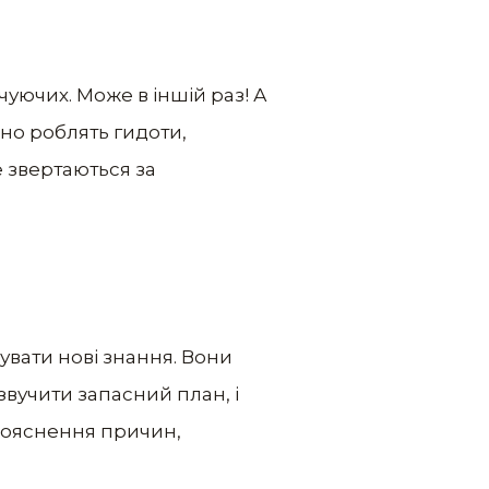
очуючих. Може в іншій раз! А
сно роблять гидоти,
 звертаються за
увати нові знання. Вони
звучити запасний план, і
з пояснення причин,