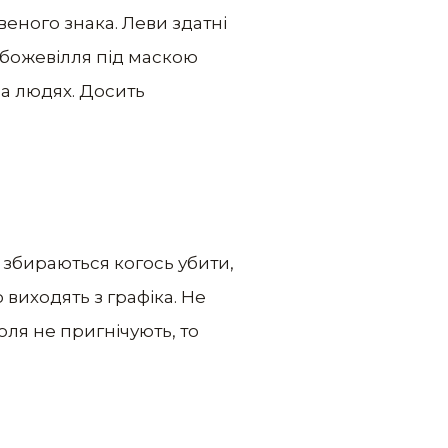
еного знака. Леви здатні
 божевілля під маскою
а людях. Досить
о збираються когось убити,
виходять з графіка. Не
оля не пригнічують, то