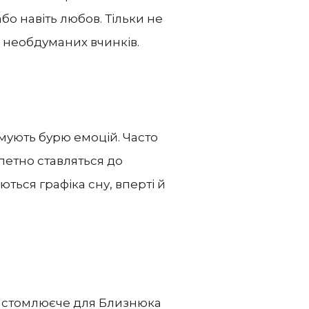
або навіть любов. Тільки не
о необдуманих вчинків.
римують бурю емоцій. Часто
етно ​​ставляться до
ться графіка сну, вперті й
ьш стомлюєче для Близнюка