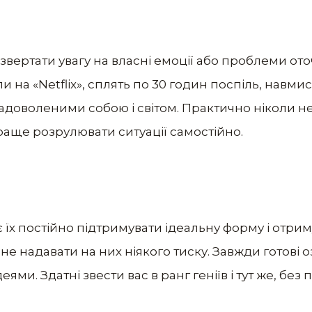
ь звертати увагу на власні емоції або проблеми от
и на «Netflix», сплять по 30 годин поспіль, навми
адоволеними собою і світом. Практично ніколи не
аще розрулювати ситуації самостійно.
їх постійно підтримувати ідеальну форму і отрим
е надавати на них ніякого тиску. Завжди готові о
ями. Здатні звести вас в ранг геніїв і тут же, бе