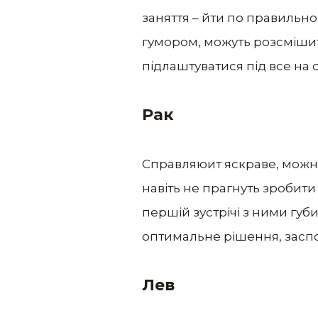
заняття – йти по правильно
гумором, можуть розсмішит
підлаштуватися під все на св
Рак
Справляюит яскраве, можна
навіть не прагнуть зробити
першій зустрічі з ними губ
оптимальне рішення, заспок
Лев