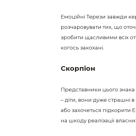
Емоційні Терези завжди ке
розчаровувати тих, що оточу
зробити щасливими всіх ото
когось закохані.
Скорпіон
Представники цього знака т
– діти, вони дуже страшні в 
або захочеться підкорити Е
на шкоду реалізації власни