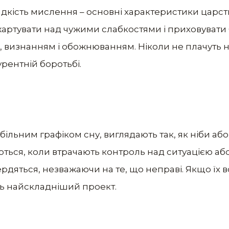
дкість мислення – основні характеристики царств
 жартувати над чужими слабкостями і приховувати
, визнанням і обожнюванням. Ніколи не плачуть н
урентній боротьбі.
більним графіком сну, виглядають так, як ніби аб
ться, коли втрачають контроль над ситуацією або 
рдяться, незважаючи на те, що неправі. Якщо їх в
ть найскладніший проект.