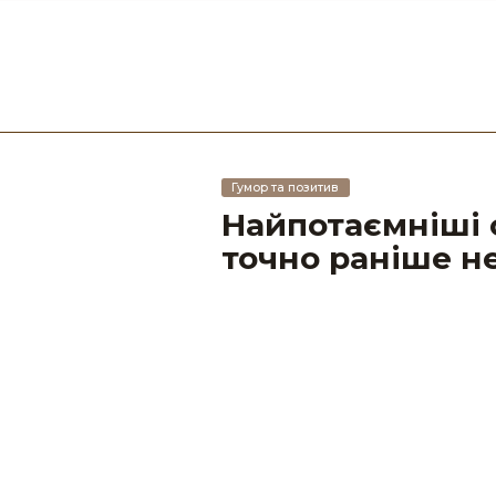
Гумор та позитив
Найпотаємніші с
точно раніше не