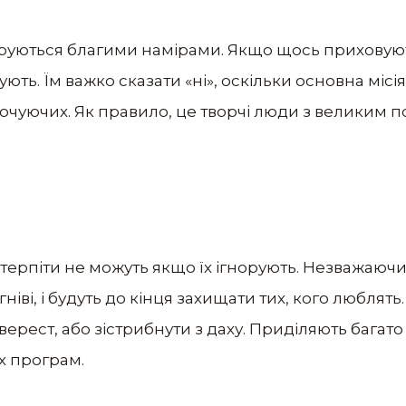
руються благими намірами. Якщо щось приховують
ють. Їм важко сказати «ні», оскільки основна місі
чуючих. Як правило, це творчі люди з великим п
ерпіти не можуть якщо їх ігнорують. Незважаючи 
гніві, і будуть до кінця захищати тих, кого люблять
верест, або зістрибнути з даху. Приділяють бага
х програм.