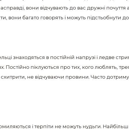
к насправді, вони відчувають до вас дружні почуття 
іти, вони багато говорять і можуть підстьобнути д
Тельці знаходяться в постійній напрузі і ледве ст
. Постійно піклуються про тих, кого люблять, треп
 схитрити, не відчуваючи провини. Часто дотримую
 помиляються і терпіти не можуть нудьги. Найбіл