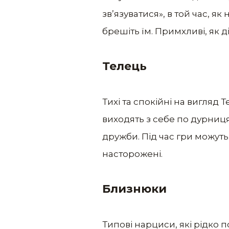
зв’язуватися», в той час, я
брешіть їм. Примхливі, як д
Телець
Тихі та спокійні на вигляд 
виходять з себе по дурницях
дружби. Під час гри можуть
насторожені.
Близнюки
Типові нарциси, які рідко