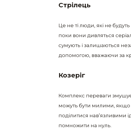
Стрілець
Це не ті люди, які не будут
поки вони дивляться серіал
сумують і залишаються нез
допомогою, вважаючи за кр
Козеріг
Комплекс переваги змушує 
можуть бути милими, якщо н
поділитися нав’язливими іде
помножити на нуль.